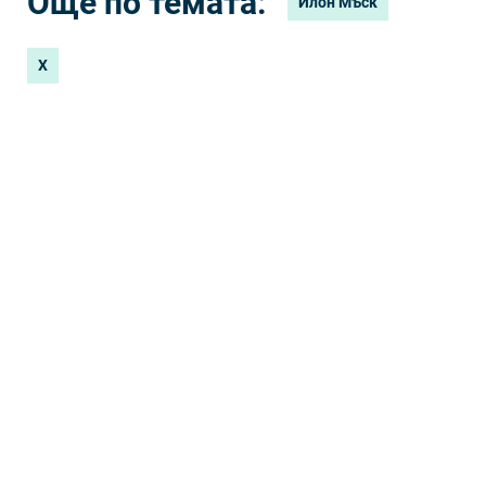
Още по темата:
Илон Мъск
X