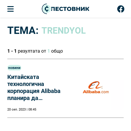
ТЕМА:
TRENDYOL
1 - 1
резултата от
1
общо
новини
Китайската
технологична
корпорация Alibaba
планира да
инвестира 2 млрд.
20 сеп. 2023 | 08:45
долара в Турция.