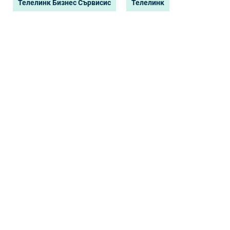
Телелинк Бизнес Сървисис
Телелинк