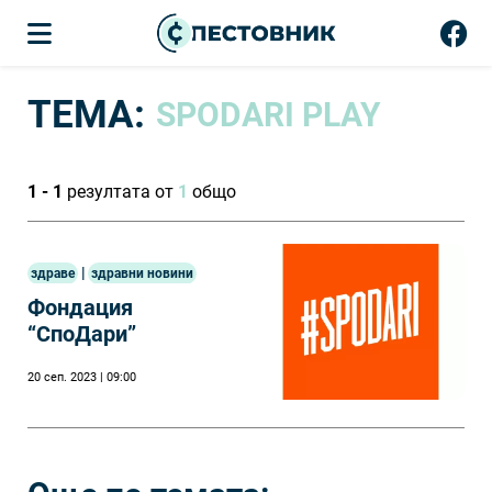
ТЕМА:
SPODARI PLAY
1 - 1
резултата от
1
общо
|
здраве
здравни новини
Фондация
“СпоДари”
20 сеп. 2023 | 09:00