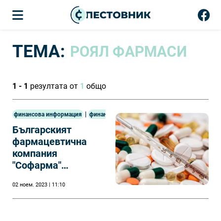
ТЕМА:
РОЯЛ ФАРМАСИ
1 - 1
резултата от
1
общо
|
финансова информация
финанси
Българският
фармацевтична
компания
"Софарма"
разгласи, че ще
02 ноем. 2023 | 11:10
използва набран
капитал за
разширение на