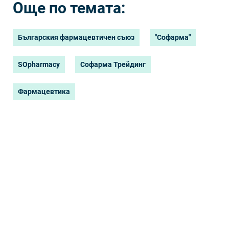
портфолиото.
Още по темата:
Българския фармацевтичен съюз
"Софарма"
SOpharmacy
Софарма Трейдинг
Фармацевтика