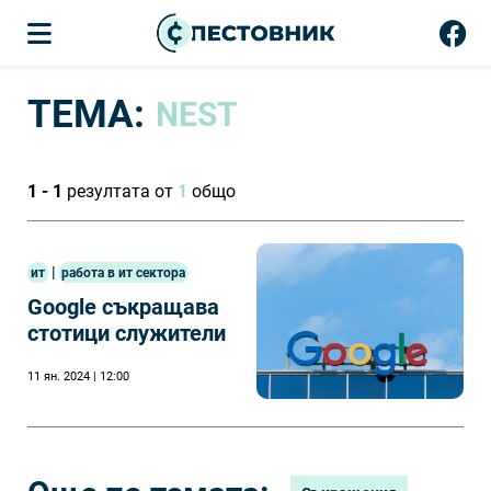
ТЕМА:
NEST
1 - 1
резултата от
1
общо
|
ит
работа в ит сектора
Google съкращава
стотици служители
11 ян. 2024 | 12:00