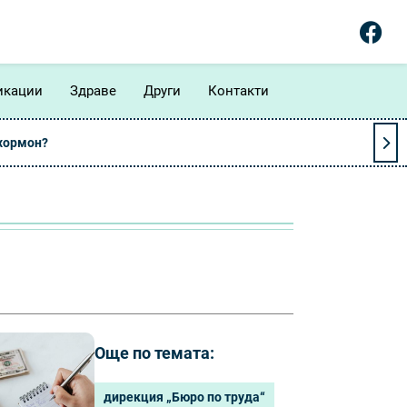
икации
Здраве
Други
Контакти
 хормон?
Още по темата:
дирекция „Бюро по труда“