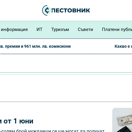
 информация
ИТ
Туризъм
Съвети
Платени публ
лв. премии и 961 млн. лв. комисиони
Какво е
 от 1 юни
-голям брой нуждаещи се ще могат да получат