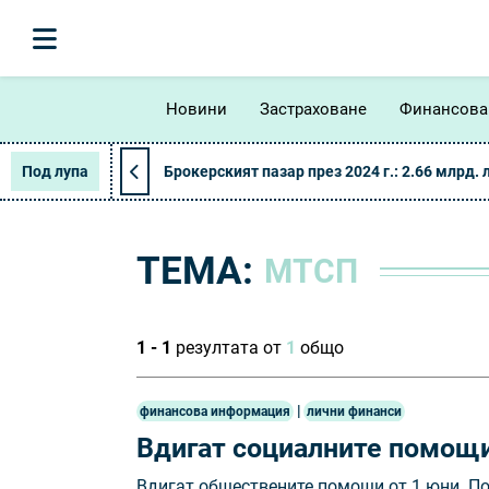
Новини
Застраховане
Финансова
Под лупа
Брокерският пазар през 2024 г.: 2.66 млрд. 
ТЕМА:
МТСП
1 - 1
резултата от
1
общо
|
финансова информация
лични финанси
Вдигат социалните помощи
Вдигат обществените помощи от 1 юни. По