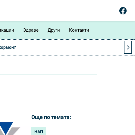
икации
Здраве
Други
Контакти
 хормон?
Още по темата:
НАП