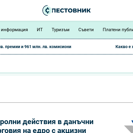
 информация
ИТ
Туризъм
Съвети
Платени публ
лв. премии и 961 млн. лв. комисиони
Какво е
ролни действия в данъчни
рговия на едро с акцизни