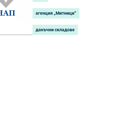
агенция „Митници“
данъчни складове