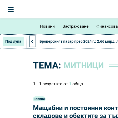
Новини
Застраховане
Финансова
Под лупа
Брокерският пазар през 2024 г.: 2.66 млрд. 
ТЕМА:
МИТНИЦИ
1 - 1
резултата от
1
общо
новини
Мащабни и постоянни конт
складове и обектите за тъ