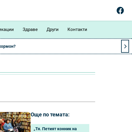
икации
Здраве
Други
Контакти
 хормон?
Още по темата:
„Тя. Петият конник на