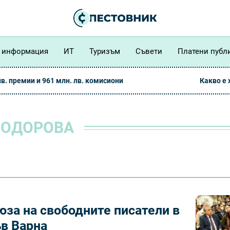
 информация
ИТ
Туризъм
Съвети
Платени публ
лв. премии и 961 млн. лв. комисиони
Какво е
ТОДОРОВА
юза на свободните писатели в
ъв Варна