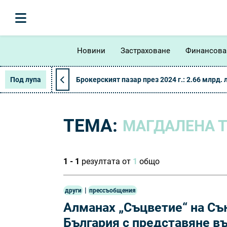
Новини
Застраховане
Финансова
Под лупа
Брокерският пазар през 2024 г.: 2.66 млрд. 
ТЕМА:
МАГДАЛЕНА 
1 - 1
резултата от
1
общо
|
други
прессъобщения
Алманах „Съцветие“ на Съ
България с представяне в