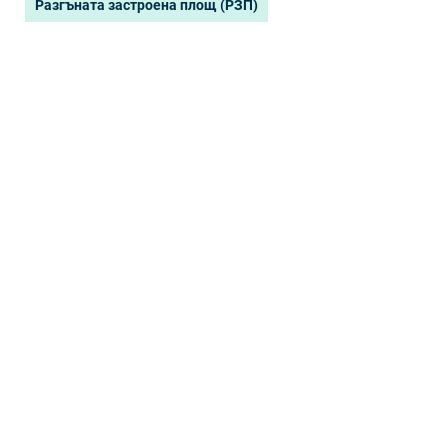
Разгъната застроена площ (РЗП)