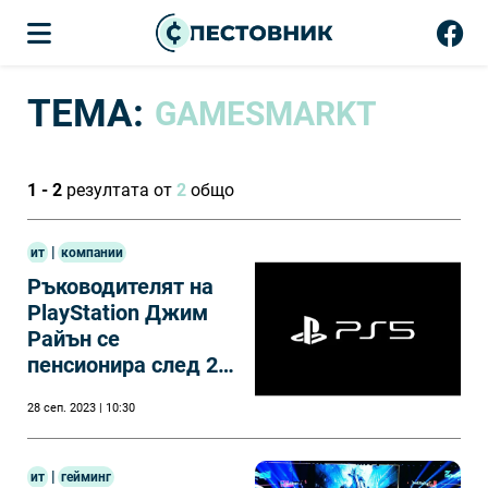
ТЕМА:
GAMESMARKT
1 - 2
резултата от
2
общо
|
ит
компании
Ръководителят на
PlayStation Джим
Райън се
пенсионира след 28
години работа в
28 сеп. 2023 | 10:30
Sony
|
ит
гейминг