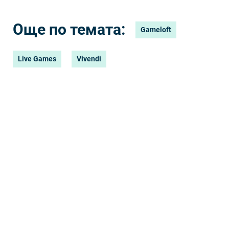
Още по темата:
Gameloft
Live Games
Vivendi