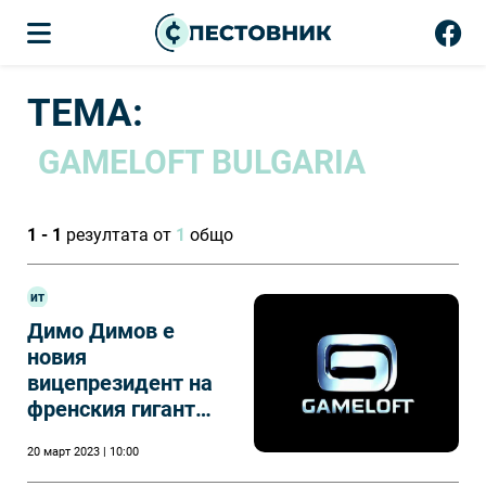
ТЕМА:
GAMELOFT BULGARIA
1 - 1
резултата от
1
общо
ит
Димо Димов е
новия
вицепрезидент на
френския гигант
Gameloft
20 март 2023 | 10:00