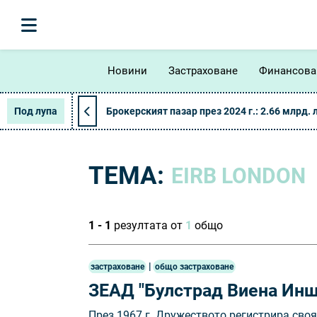
Новини
Застраховане
Финансова
Под лупа
Брокерският пазар през 2024 г.: 2.66 млрд. 
ТЕМА:
EIRB LONDON
1 - 1
резултата от
1
общо
|
застраховане
общо застраховане
ЗЕАД "Булстрад Виена Инш
През 1967 г. Дружеството регистрира своя