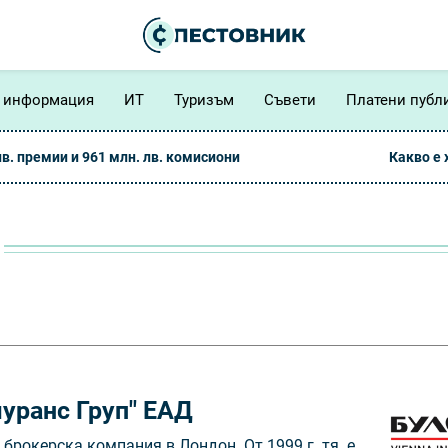
 информация
ИТ
Туризъм
Съвети
Платени публ
лв. премии и 961 млн. лв. комисиони
Какво е
уранс Груп" ЕАД
 брокерска компания в Лондон. От 1999 г. тя е