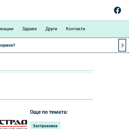
икации
Здраве
Други
Контакти
 хормон?
Още по темата:
Застраховка