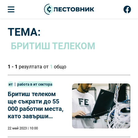
ТЕМА:
БРИТИШ ТЕЛЕКОМ
1 - 1
резултата от
1
общо
|
ит
работа в ит сектора
Бритиш телеком
ще съкрати до 55
000 работни места,
като завърши
внедряването на
22 май 2023 | 10:00
оптични влакна и се