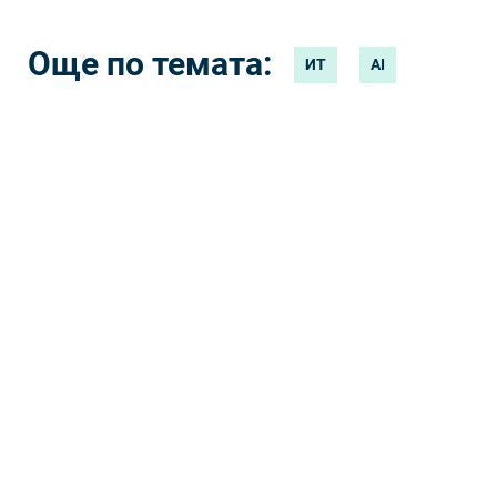
адаптира към нови
технологии като AI
Още по темата:
ИТ
AI