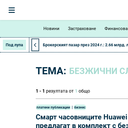
Новини
Застраховане
Финансова
Под лупа
Брокерският пазар през 2024 г.: 2.66 млрд. 
ТЕМА:
БЕЗЖИЧНИ СЛ
1 - 1
резултата от
1
общо
|
платени публикации
бизнес
Смарт часовниците Huawei 
предлагат в комплект с б