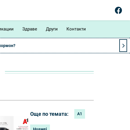
икации
Здраве
Други
Контакти
 хормон?
Още по темата:
А1
Huawei