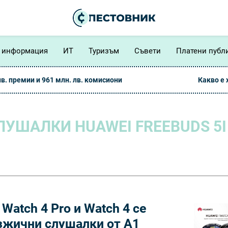
 информация
ИТ
Туризъм
Съвети
Платени публ
лв. премии и 961 млн. лв. комисиони
Какво е
УШАЛКИ HUAWEI FREEBUDS 5I
Watch 4 Pro и Watch 4 се
езжични слушалки от А1