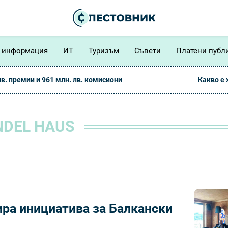
 информация
ИТ
Туризъм
Съвети
Платени публ
лв. премии и 961 млн. лв. комисиони
Какво е
NDEL HAUS
ира инициатива за Балкански