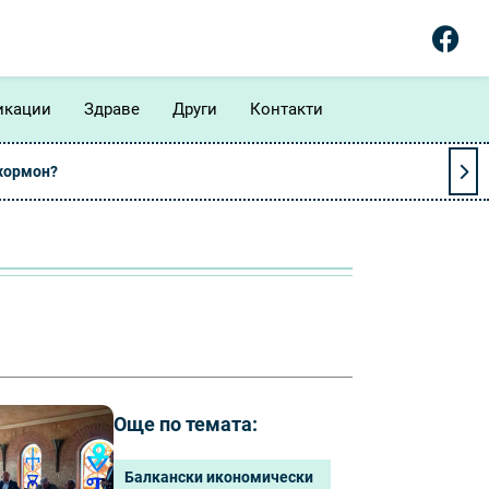
икации
Здраве
Други
Контакти
 хормон?
Още по темата:
Балкански икономически