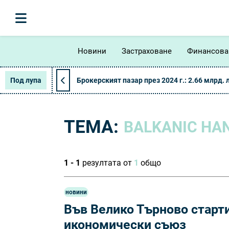
Новини
Застраховане
Финансова
Под лупа
Брокерският пазар през 2024 г.: 2.66 млрд. 
ТЕМА:
BALKANIC HA
1 - 1
резултата от
1
общо
новини
Във Велико Търново старт
икономически съюз