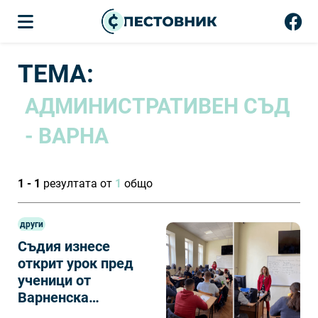
ТЕМА:
АДМИНИСТРАТИВЕН СЪД
- ВАРНА
1 - 1
резултата от
1
общо
други
Съдия изнесе
открит урок пред
ученици от
Варненска
търговска гимназия