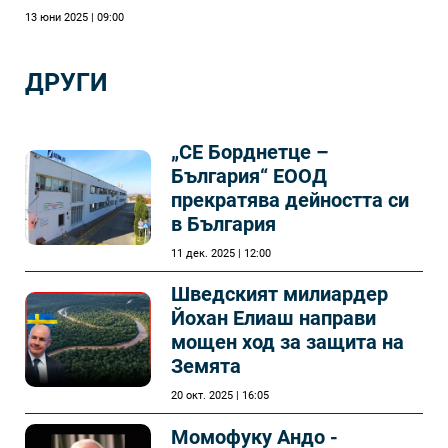
13 юни 2025 | 09:00
ДРУГИ
„СЕ Борднетце –
България“ ЕООД
прекратява дейността си
в България
11 дек. 2025 | 12:00
Шведският милиардер
Йохан Елиаш направи
мощен ход за защита на
Земята
20 окт. 2025 | 16:05
Момофуку Андо -