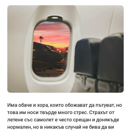
Има обаче и хора, които обожават да пътуват, но
това им носи твърде много стрес. Страхът от
летене със самолет е често срещан и донякъде
нормален, но в никакъв случай не бива да ви