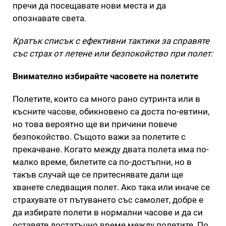
пречи да посещавате нови места и да
опознавате света.
Кратък списък с ефективни тактики за справяте
със страх от летене или безпокойство при полет:
Внимателно избирайте часовете на полетите
Полетите, които са много рано сутринта или в
късните часове, обикновено са доста по-евтини,
но това вероятно ще ви причини повече
безпокойство. Същото важи за полетите с
прекачване. Когато между двата полета има по-
малко време, билетите са по-достъпни, но в
такъв случай ще се притеснявате дали ще
хванете следващия полет. Ако така или иначе се
страхувате от пътуването със самолет, добре е
да избирате полети в нормални часове и да си
оставяте достатъчно време между полетите. По