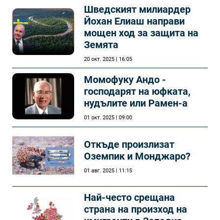
Шведският милиардер
Йохан Елиаш направи
мощен ход за защита на
Земята
20 окт. 2025 | 16:05
Момофуку Андо -
господарят на юфката,
нудълите или Рамен-а
01 окт. 2025 | 09:00
Откъде произлизат
Оземпик и Монджаро?
01 авг. 2025 | 11:15
Най-често срещана
страна на произход на