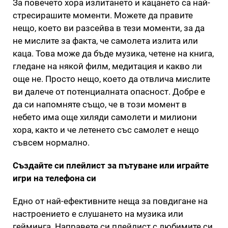
За повечето хора излитането и кацането са най-
стресирашите моменти. Можете да правите
нещо, което ви разсейва в тези моменти, за да
не мислите за факта, че самолета излита или
каца. Това може да бъде музика, четене на книга,
гледане на някой филм, медитация и какво ли
още не. Просто нещо, което да отвлича мислите
ви далече от потенциалната опасност. Добре е
да си напомняте също, че в този момент в
небето има още хиляди самолети и милиони
хора, както и че летенето със самолет е нещо
съвсем нормално.
Създайте си плейлист за пътуване или играйте
игри на телефона си
Едно от най-ефективните неща за повдигане на
настроението е слушането на музика или
гейминга. Направете си плейлист с любимите си