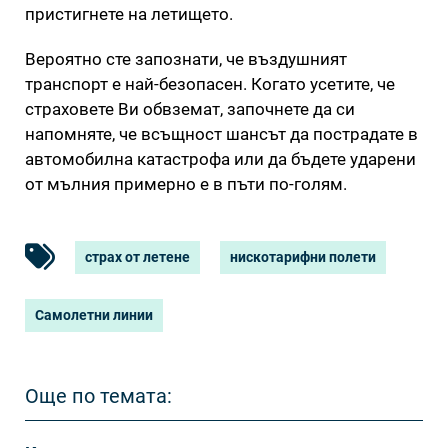
пристигнете на летището.
Вероятно сте запознати, че въздушният
транспорт е най-безопасен. Когато усетите, че
страховете Ви обвземат, започнете да си
напомняте, че всъщност шансът да пострадате в
автомобилна катастрофа или да бъдете ударени
от мълния примерно е в пъти по-голям.
страх от летене
нискотарифни полети
Самолетни линии
Още по темата: