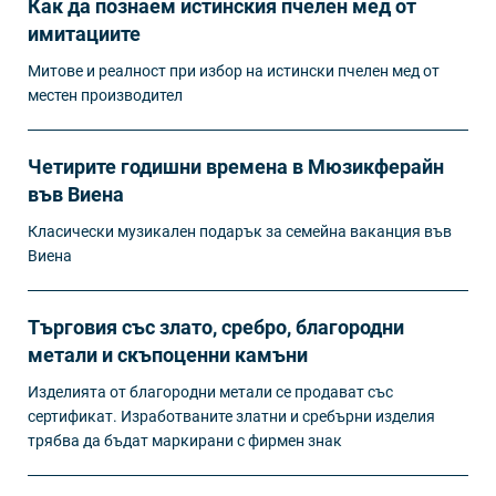
Как да познаем истинския пчелен мед от
имитациите
Митове и реалност при избор на истински пчелен мед от
местен производител
Четирите годишни времена в Мюзикферайн
във Виена
Класически музикален подарък за семейна ваканция във
Виена
Търговия със злато, сребро, благородни
метали и скъпоценни камъни
Изделията от благородни метали се продават със
сертификат. Изработваните златни и сребърни изделия
трябва да бъдат маркирани с фирмен знак