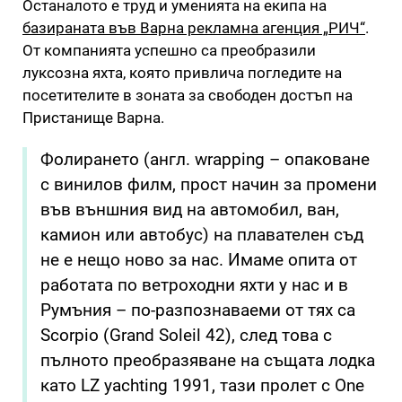
Останалото е труд и уменията на екипа на
базираната във Варна рекламна агенция „РИЧ“
.
От компанията успешно са преобразили
луксозна яхта, която привлича погледите на
посетителите в зоната за свободен достъп на
Пристанище Варна.
Фолирането (англ. wrapping – опаковане
с винилов филм, прост начин за промени
във външния вид на автомобил, ван,
камион или автобус) на плавателен съд
не е нещо ново за нас. Имаме опита от
работата по ветроходни яхти у нас и в
Румъния – по-разпознаваеми от тях са
Scorpio (Grand Soleil 42), след това с
пълното преобразяване на същата лодка
като LZ yachting 1991, тази пролет с One