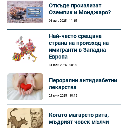
Откъде произлизат
Оземпик и Монджаро?
01 авг. 2025 | 11:15
Най-често срещана
страна на произход на
имигранти в Западна
Европа
31 юли 2025 | 08:00
Перорални антидиабетни
лекарства
29 юли 2025 | 10:15
Когато магарето рита,
мъдрият човек мълчи