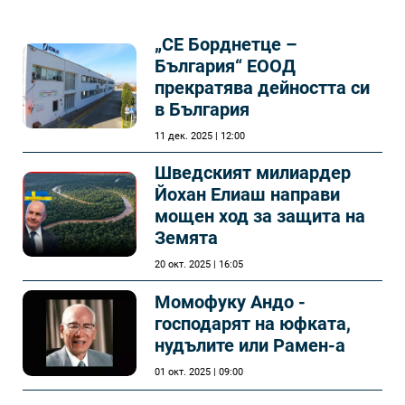
„СЕ Борднетце –
България“ ЕООД
прекратява дейността си
в България
11 дек. 2025 | 12:00
Шведският милиардер
Йохан Елиаш направи
мощен ход за защита на
Земята
20 окт. 2025 | 16:05
Момофуку Андо -
господарят на юфката,
нудълите или Рамен-а
01 окт. 2025 | 09:00