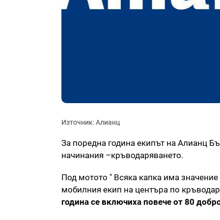
Източник: Алианц
За поредна година екипът на Алианц Б
начинания –кръводаряването.
Под мотото " Всяка капка има значение
мобилния екип на центъра по кръвода
година се включиха повече от 80 добр