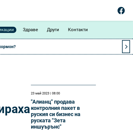
икации
Здраве
Други
Контакти
 хормон?
23 май 2023 | 08:00
"Алианц" продава
ираха
контролния пакет в
руския си бизнес на
руската "Зета
иншуърънс"