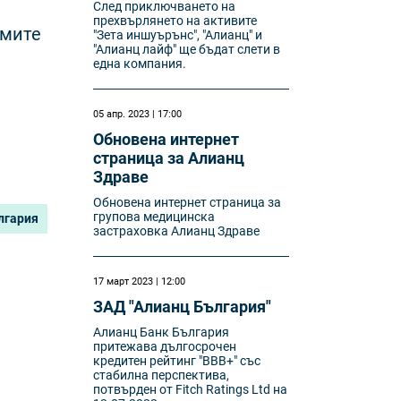
След приключването на
прехвърлянето на активите
имите
"Зета иншуърънс", "Алианц" и
"Алианц лайф" ще бъдат слети в
една компания.
05 апр. 2023 | 17:00
Обновена интернет
страница за Алианц
Здраве
Обновена интернет страница за
групова медицинска
лгария
застраховка Алианц Здраве
17 март 2023 | 12:00
ЗАД "Алианц България"
Алианц Банк България
притежава дългосрочен
кредитен рейтинг "BBB+" със
стабилна перспектива,
потвърден от Fitch Ratings Ltd на