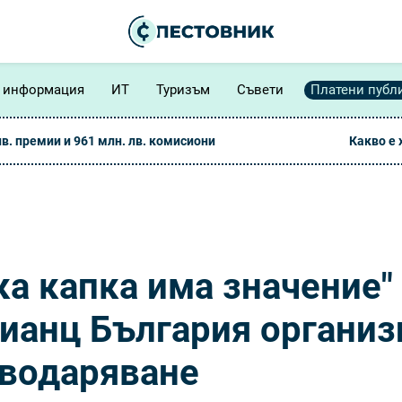
 информация
ИТ
Туризъм
Съвети
Платени публ
лв. премии и 961 млн. лв. комисиони
Какво е
ка капка има значение"
ианц България организ
ъводаряване