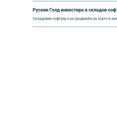
Руския Голд инвестира в складов соф
Складовия софтуер е за продажба на злато в за