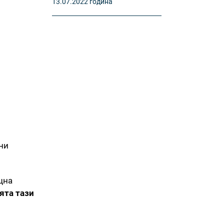
13.07.2022 година
ни
щна
ята тази