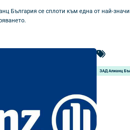
анц България се сплоти към една от най-знач
ряването.
ЗАД Алианц Бъ