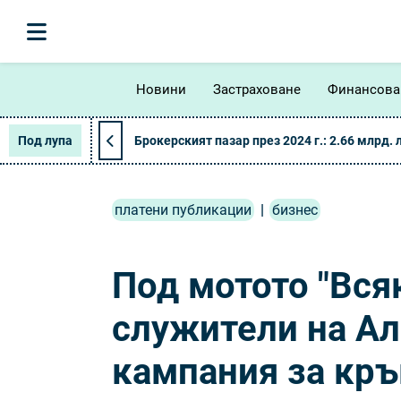
Новини
Застраховане
Финансова
Под лупа
Брокерският пазар през 2024 г.: 2.66 млрд. 
платени публикации
|
бизнес
Под мотото "Вся
служители на Ал
кампания за кр