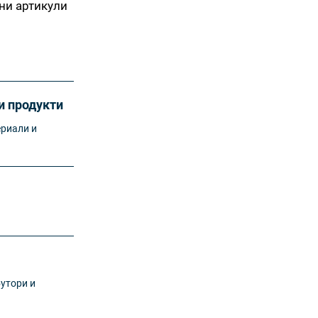
ни артикули
и продукти
ериали и
утори и