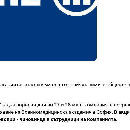
ългария се сплоти към една от най-значимите обществе
 " в два поредни дни на 27 и 28 март компанията посре
ряване на Военномедицинска академия в София.
В акци
оволци - чиновници и сътрудници на компанията.