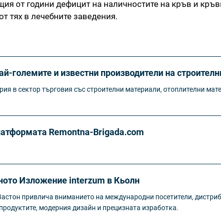
щия от години дефицит на наличностите на кръв и кръв
т тях в лечебните заведения.
ай-големите и известни производители на строителн
рия в сектор търговия със строителни материали, отоплителни мат
платформата Remontna-Brigada.com
ното Изложение interzum в Кьолн
Вастон привлича вниманието на международни посетители, дистриб
 продуктите, модерния дизайн и прецизната изработка.