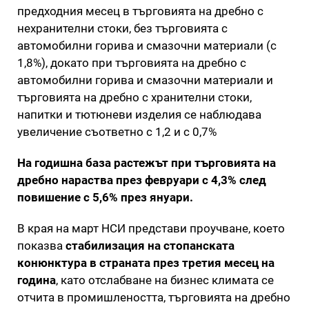
предходния месец в търговията на дребно с
нехранителни стоки, без търговията с
автомобилни горива и смазочни материали (с
1,8%), докато при търговията на дребно с
автомобилни горива и смазочни материали и
търговията на дребно с хранителни стоки,
напитки и тютюневи изделия се наблюдава
увеличение съответно с 1,2 и с 0,7%
На годишна база растежът при търговията на
дребно нараства през февруари с 4,3% след
повишение с 5,6% през януари.
В края на март НСИ представи проучване, което
показва
стабилизация на стопанската
конюнктура в страната през третия месец на
година
, като отслабване на бизнес климата се
отчита в промишлеността, търговията на дребно