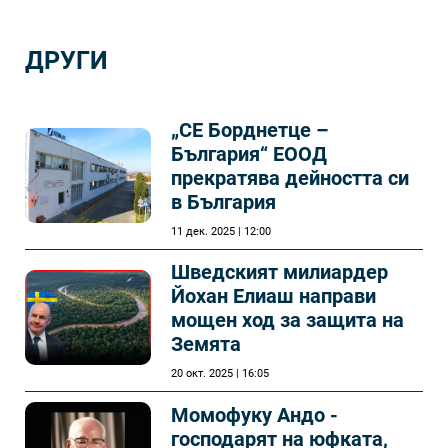
ДРУГИ
„СЕ Борднетце –
България“ ЕООД
прекратява дейността си
в България
11 дек. 2025 | 12:00
Шведският милиардер
Йохан Елиаш направи
мощен ход за защита на
Земята
20 окт. 2025 | 16:05
Момофуку Андо -
господарят на юфката,