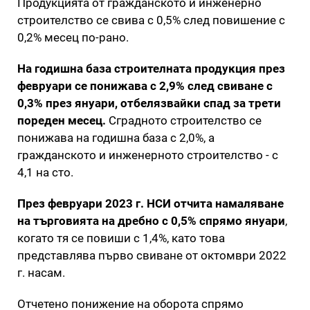
Продукцията от гражданското и инженерно
строителство се свива с 0,5% след повишение с
0,2% месец по-рано.
На годишна база строителната продукция през
февруари се понижава с 2,9% след свиване с
0,3% през януари,
отбелязвайки спад за трети
пореден месец.
Сградното строителство се
понижава на годишна база с 2,0%, а
гражданското и инженерното строителство - с
4,1 на сто.
През февруари 2023 г. НСИ отчита намаляване
на търговията на дребно с 0,5% спрямо януари
,
когато тя се повиши с 1,4%, като това
представлява първо свиване от октомври 2022
г. насам.
Отчетено понижение на оборота спрямо