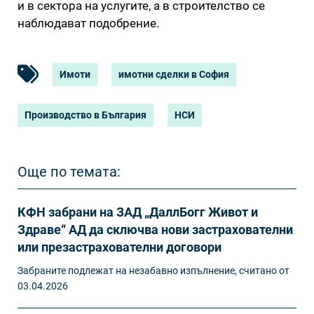
и в сектора на услугите, а в строителство се
наблюдават подобрение.
Имоти
имотни сделки в София
Производство в България
НСИ
Още по темата:
КФН забрани на ЗАД „ДаллБогг Живот и
Здраве“ АД да сключва нови застрахователни
или презастрахователни договори
Забраните подлежат на незабавно изпълнение, считано от
03.04.2026