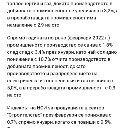
топлоенергия и газ, докато производството в
добивната промишленост се увеличава с 3,2%, а
в преработващата промишленост има
намаление с 2,9 на сто.
Спрямо годината по-рано (февруари 2022 г.)
промишленото производство се свива с 1,8%
след спад с 3,4% през януари, като най-солидно
понижение с 10,7% отчита производството в
добивната промишленост, докато
производството и разпределението на
електрическа и топлоенергия и газ се свива с
5,0%, а в преработващата промишленост - с 0,3
на сто.
Индексът на НСИ за продукцията в сектор
"Строителство" през февруари се понижава с
0,7% спрямо януари, когато се повиши с 0,5%.