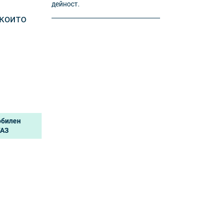
дейност.
 които
обилен
ГАЗ