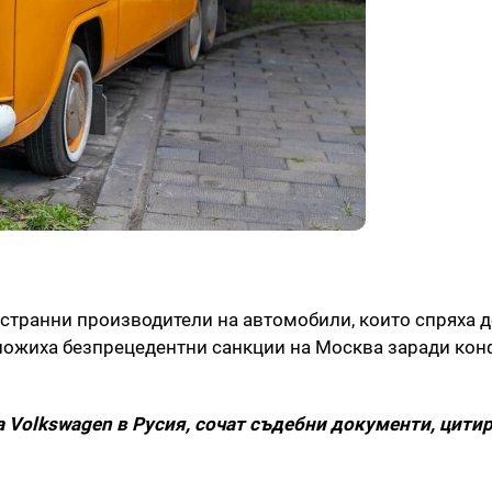
естранни производители на автомобили, които спряха д
аложиха безпрецедентни санкции на Москва заради кон
а Volkswagen в Русия, сочат съдебни документи, цити