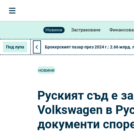
Новини
Застраховане
Финансова
Под лупа
Брокерският пазар през 2024 г.: 2.66 млрд. 
новини
Руският съд e з
Volkswagen в Ру
документи спор