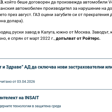
АЗ
, който беше договорен да произвежда автомобили V
манския автомобилен производител за нарушение на до
то през август. ГАЗ оцени загубите си от прекратения 
на долара).
водещ руски завод в Калуга, южно от Москва. Заводът, 
о, е спрян от март 2022 г.,
допълват от Ройтерс.
 и Здраве“ АД да сключва нови застрахователни ил
читано от 03.04.2026
нтелект на INSAIT
ерните технологии в защитена среда