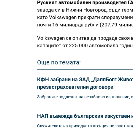
Руският автомобилен производител Г
завода си в Нижни Новгород, съди гер
като Volkswagen прекрати споразумение
почти 16 милиарда рубли (207,79 милио
Volkswagen се опитва да продаде своя 
капацитет от 225 000 автомобила годишн
Още по темата:
КФН забрани на ЗАД „ДаллБогг Живот
презастрахователни договори
Забраните подлежат на незабавно изпълнение, с
НАП въвежда българския изкуствен и
Служителите на приходната агенция ползват мод