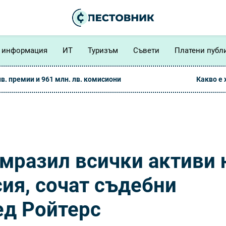
 информация
ИТ
Туризъм
Съвети
Платени публ
лв. премии и 961 млн. лв. комисиони
Какво е
амразил всички активи 
сия, сочат съдебни
ед Ройтерс