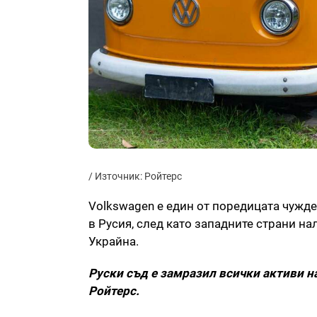
/ Източник: Ройтерс
Volkswagen е един от поредицата чужд
в Русия, след като западните страни н
Украйна.
Руски съд e замразил всички активи н
Ройтерс.