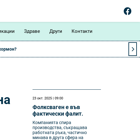
икации
Здраве
Други
Контакти
 хормон?
на
23 окт. 2025 | 09:00
Фолксваген е във
фактически фалит.
Компанията спира
производства, съкращава
работната ръка, частично
минава в друга сфера на