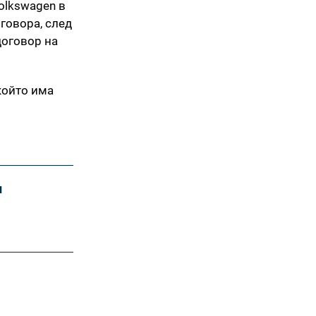
olkswagen в
говора, след
договор на
който има
и