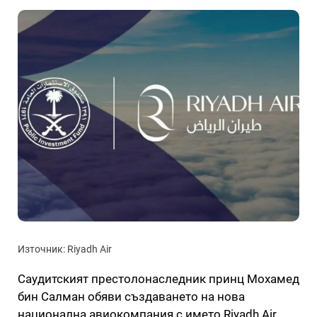
Източник: Riyadh Air
Саудитският престолонаследник принц Мохамед
бин Салман обяви създаването на нова
национална авиокомпания с името Riyadh Air