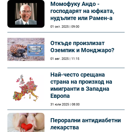
Момофуку Андо -
господарят на юфката,
нудълите или Рамен-а
01 окт. 2025 | 09:00
Откъде произлизат
Оземпик и Монджаро?
01 авг. 2025 | 11:15
Най-често срещана
страна на произход на
имигранти в Западна
Европа
31 юли 2025 | 08:00
Перорални антидиабетни
лекарства