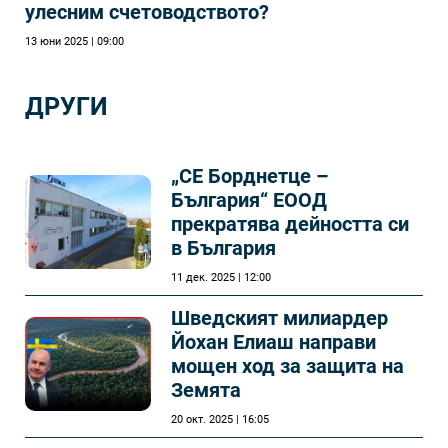
улесним счетоводството?
13 юни 2025 | 09:00
ДРУГИ
„СЕ Борднетце –
България“ ЕООД
прекратява дейността си
в България
11 дек. 2025 | 12:00
Шведският милиардер
Йохан Елиаш направи
мощен ход за защита на
Земята
20 окт. 2025 | 16:05