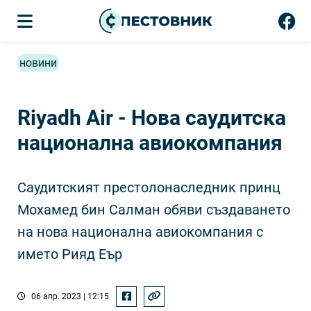
новини
Riyadh Air - Нова саудитска
национална авиокомпания
Саудитският престолонаследник принц
Мохамед бин Салман обяви създаването
на нова национална авиокомпания с
името Рияд Еър
06 апр. 2023 | 12:15