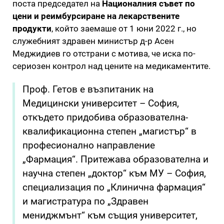
поста председател на
Националния съвет по
цени и реимбурсиране на лекарствените
продукти
, който заемаше от 1 юни 2022 г., но
служебният здравен министър д-р Асен
Меджидиев го отстрани с мотива, че иска по-
сериозен контрол над цените на медикаментите.
Проф. Гетов е възпитаник на
Медицински университет – София,
откъдето придобива образователна-
квалификационна степен „магистър“ в
професионално направление
„Фармация“. Притежава образователна и
научна степен „доктор“ към МУ – София,
специализация по „Клинична фармация“
и магистратура по „Здравен
мениджмънт“ към същия университет,