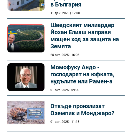
в България
11 дек. 2025 | 12:00
Шведският милиардер
Йохан Елиаш направи
мощен ход за защита на
Земята
20 окт. 2025 | 16:05
Момофуку Андо -
господарят на юфката,
нудълите или Рамен-а
01 окт. 2025 | 09:00
Откъде произлизат
Оземпик и Монджаро?
01 авг. 2025 | 11:15