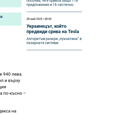
посочва, че е приела общо 116
предложения и 16 частично.
на
28 май 2025 | 08:00
Украинецът, който
предвиди срива на Tesla
Алгоритъм разкри „пукнатина“ в
пазарната система
е 940 лева.
ел и върху
щия
на по-късно –
декса на