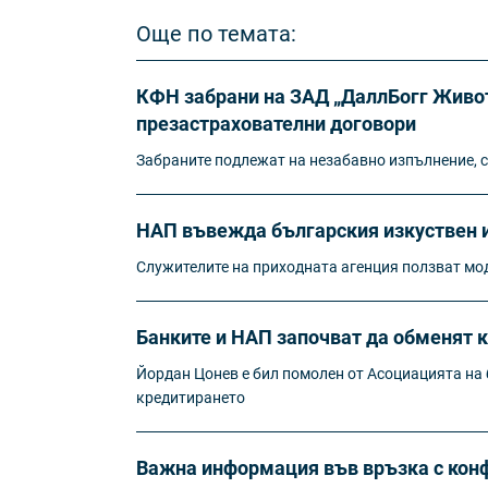
Още по темата:
КФН забрани на ЗАД „ДаллБогг Живот
презастрахователни договори
Забраните подлежат на незабавно изпълнение, с
НАП въвежда българския изкуствен и
Служителите на приходната агенция ползват мод
Банките и НАП започват да обменят 
Йордан Цонев е бил помолен от Асоциацията на б
кредитирането
Важна информация във връзка с конф