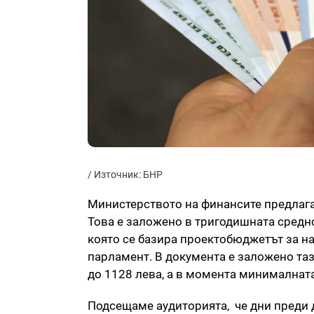
/ Източник: БНР
Министерството на финансите предлага 
Това е заложено в тригодишната средн
която се базира проектобюджетът за н
парламент. В документа е заложено тази
до 1128 лева, а в момента минималната
Подсещаме аудиторията, че дни преди 