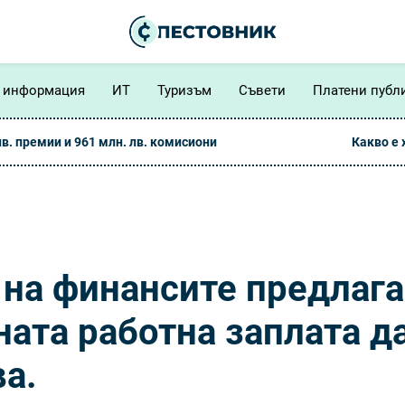
 информация
ИТ
Туризъм
Съвети
Платени публ
лв. премии и 961 млн. лв. комисиони
Какво е
на финансите предлага
ната работна заплата д
ва.