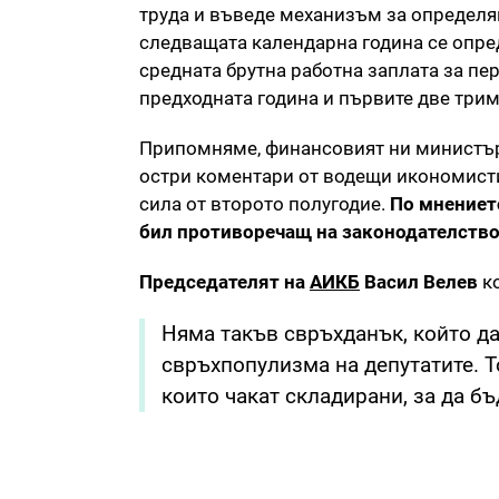
труда и въведе механизъм за определя
следващата календарна година се опреде
средната брутна работна заплата за пе
предходната година и първите две трим
Припомняме, финансовият ни министър
остри коментари от водещи икономисти
сила от второто полугодие.
По мнението
бил противоречащ на законодателствот
Председателят на
АИКБ
Васил Велев
ко
Няма такъв свръхданък, който д
свръхпопулизма на депутатите. Т
които чакат складирани, за да б