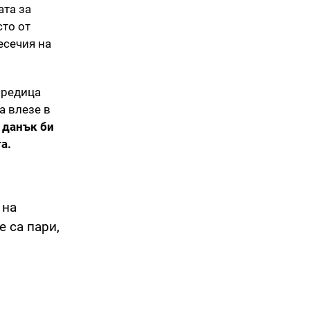
ата за
сто от
есечия на
 редица
да влезе в
 данък би
а.
 на
е са пари,