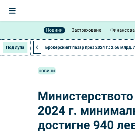
Новини
Застраховане
Финансова
Под лупа
Брокерският пазар през 2024 г.: 2.66 млрд. 
новини
Министерството 
2024 г. минимал
достигне 940 ле