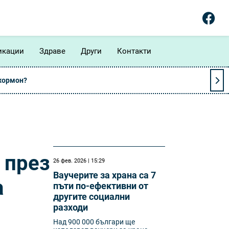
икации
Здраве
Други
Контакти
 хормон?
 през
26 фев. 2026 | 15:29
Ваучерите за храна са 7
а
пъти по-ефективни от
другите социални
разходи
Над 900 000 българи ще