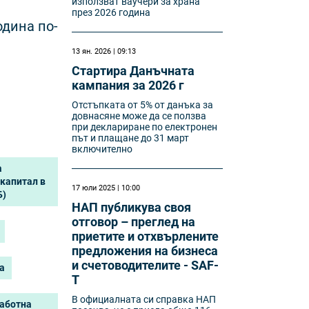
използват ваучери за храна
през 2026 година
одина по-
13 ян. 2026 | 09:13
Стартира Данъчната
кампания за 2026 г
Отстъпката от 5% от данъка за
довнасяне може да се ползва
при деклариране по електронен
път и плащане до 31 март
включително
а
капитал в
17 юли 2025 | 10:00
Б)
НАП публикува своя
отговор – преглед на
приетите и отхвърлените
предложения на бизнеса
и счетоводителите - SAF-
а
T
В официалната си справка НАП
аботна