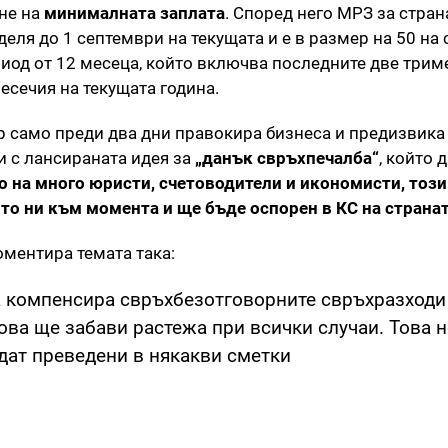
не на
минималната заплата
. Според него МРЗ за стран
ля до 1 септември на текущата и е в размер на 50 на 
риод от 12 месеца, който включва последните две трим
есечия на текущата година.
 само преди два дни правокира бизнеса и предизвика
 с лансираната идея за
„данък свръхпечалба“
, който 
 на много юристи, счетоводители и икономисти, този
о ни към момента и ще бъде оспорен в КС на странат
ментира темата така:
а компенсира свръхбезотговорните свръхразходи
ова ще забави растежа при всички случаи. Това н
ъдат преведени в някакви сметки