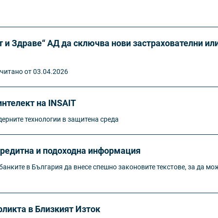
 и Здраве“ АД да сключва нови застрахователни ил
читано от 03.04.2026
нтелект на INSAIT
ерните технологии в защитена среда
кредитна и подоходна информация
анките в България да внесе спешно законовите текстове, за да мож
ликта в Близкият Изток