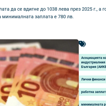
та да се вдигне до 1038 лева през 2025 г., а г
а минималната заплата е 780 лв.
Асоциацията н
индустриалния 
България (АИК
Лични финанси
работна заплат
минималната р