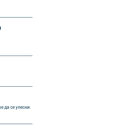
и
е да се улесни