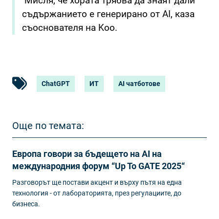
Мисля, че хората трябва да знаят дали
съдържанието е генерирано от AI, каза
съоснователя на Koo.
ChatGPT
ИТ
AI чатботове
Още по темата:
Европа говори за бъдещето на AI на
международния форум “Up To GATE 2025“
Разговорът ще постави акцент и върху пътя на една
технология - от лабораторията, през регулациите, до
бизнеса.