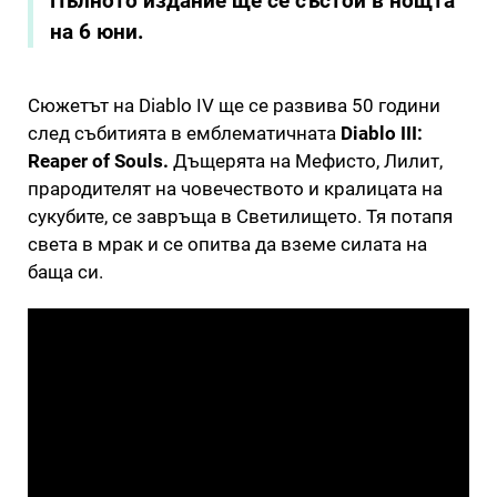
Пълното издание ще се състои в нощта
на 6 юни.
Сюжетът на Diablo IV ще се развива 50 години
след събитията в емблематичната
Diablo III:
Reaper of Souls.
Дъщерята на Мефисто, Лилит,
прародителят на човечеството и кралицата на
сукубите, се завръща в Светилището. Тя потапя
света в мрак и се опитва да вземе силата на
баща си.