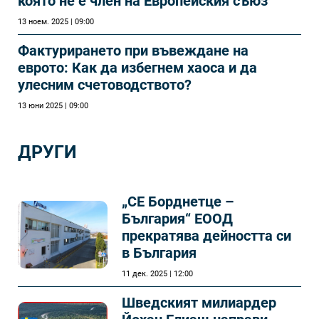
която не е член на Европейския съюз
13 ноем. 2025 | 09:00
Фактурирането при въвеждане на
еврото: Как да избегнем хаоса и да
улесним счетоводството?
13 юни 2025 | 09:00
ДРУГИ
„СЕ Борднетце –
България“ ЕООД
прекратява дейността си
в България
11 дек. 2025 | 12:00
Шведският милиардер