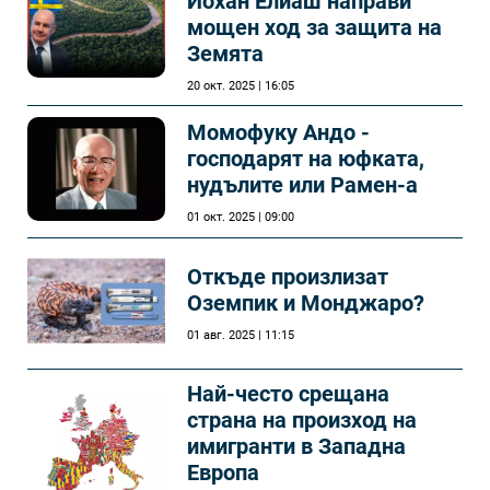
Йохан Елиаш направи
мощен ход за защита на
Земята
20 окт. 2025 | 16:05
Момофуку Андо -
господарят на юфката,
нудълите или Рамен-а
01 окт. 2025 | 09:00
Откъде произлизат
Оземпик и Монджаро?
01 авг. 2025 | 11:15
Най-често срещана
страна на произход на
имигранти в Западна
Европа