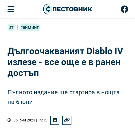
ит
|
гейминг
Дългоочакваният Diablo IV
излезе - все още е в ранен
достъп
Пълното издание ще стартира в нощта
на 6 юни
05 юни 2023 | 15:15