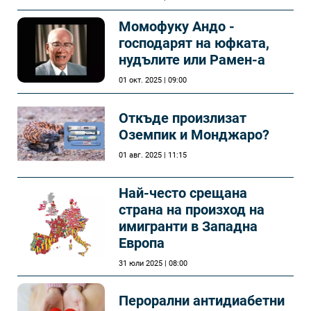
Момофуку Андо -
господарят на юфката,
нудълите или Рамен-а
01 окт. 2025 | 09:00
Откъде произлизат
Оземпик и Монджаро?
01 авг. 2025 | 11:15
Най-често срещана
страна на произход на
имигранти в Западна
Европа
31 юли 2025 | 08:00
Перорални антидиабетни