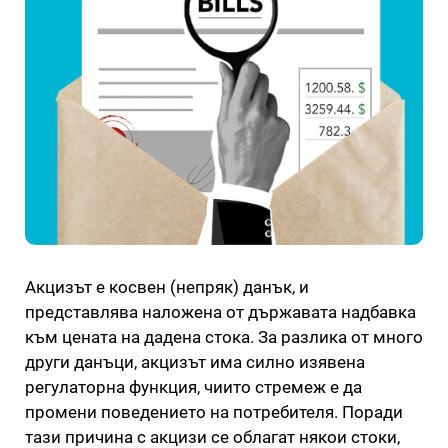
Акцизът е косвен (непряк) данък, и
представлява наложена от държавата надбавка
към цената на дадена стока. За разлика от много
други данъци, акцизът има силно изявена
регулаторна функция, чиито стремеж е да
промени поведението на потребителя. Поради
тази причина с акцизи се облагат някои стоки,