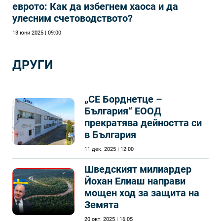
еврото: Как да избегнем хаоса и да
улесним счетоводството?
13 юни 2025 | 09:00
ДРУГИ
„СЕ Борднетце –
България“ ЕООД
прекратява дейността си
в България
11 дек. 2025 | 12:00
Шведският милиардер
Йохан Елиаш направи
мощен ход за защита на
Земята
20 окт. 2025 | 16:05