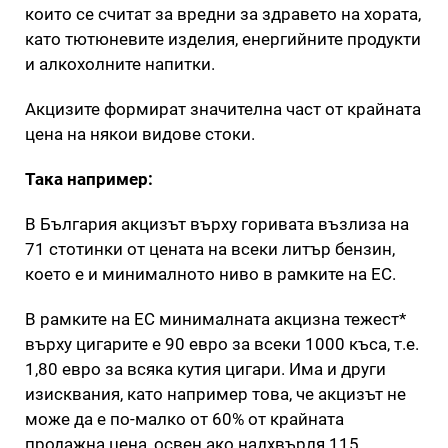
които се считат за вредни за здравето на хората,
като тютюневите изделия, енергийните продукти
и алкохолните напитки.
Акцизите формират значителна част от крайната
цена на някои видове стоки.
Така например:
В България акцизът върху горивата възлиза на
71 стотинки от цената на всеки литър бензин,
което е и минималното ниво в рамките на ЕС.
В рамките на ЕС минималната акцизна тежест*
върху цигарите е 90 евро за всеки 1000 къса, т.е.
1,80 евро за всяка кутия цигари. Има и други
изисквания, като например това, че акцизът не
може да е по-малко от 60% от крайната
продажна цена, освен ако надхвърля 115