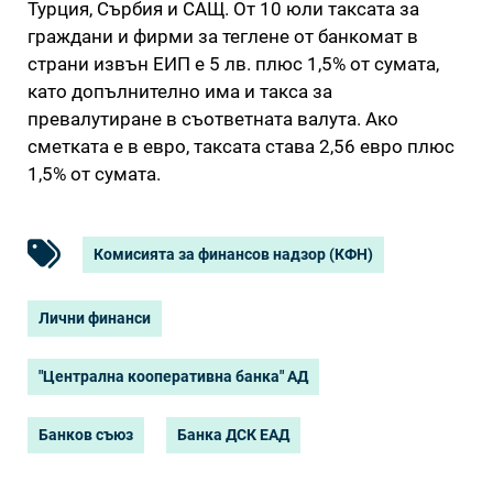
Турция, Сърбия и САЩ. От 10 юли таксата за
граждани и фирми за теглене от банкомат в
страни извън ЕИП е 5 лв. плюс 1,5% от сумата,
като допълнително има и такса за
превалутиране в съответната валута. Ако
сметката е в евро, таксата става 2,56 евро плюс
1,5% от сумата.
Комисията за финансов надзор (КФН)
Лични финанси
"Централна кооперативна банка" АД
Банков съюз
Банка ДСК ЕАД