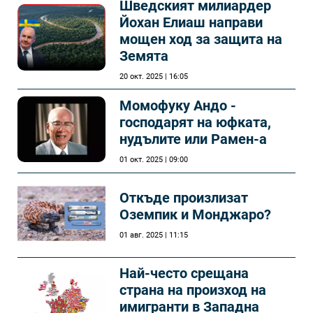
Шведският милиардер
Йохан Елиаш направи
мощен ход за защита на
Земята
20 окт. 2025 | 16:05
Момофуку Андо -
господарят на юфката,
нудълите или Рамен-а
01 окт. 2025 | 09:00
Откъде произлизат
Оземпик и Монджаро?
01 авг. 2025 | 11:15
Най-често срещана
страна на произход на
имигранти в Западна