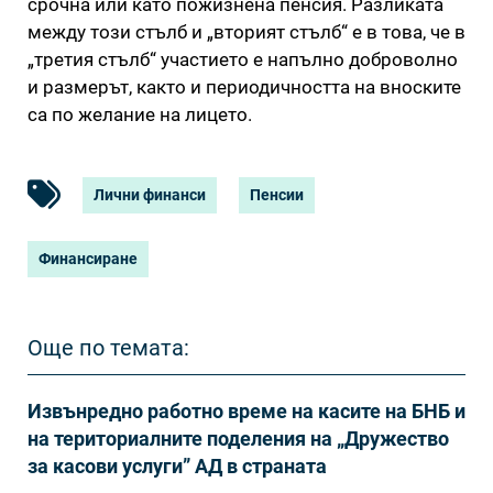
срочна или като пожизнена пенсия. Разликата
между този стълб и „вторият стълб“ е в това, че в
„третия стълб“ участието е напълно доброволно
и размерът, както и периодичността на вноските
са по желание на лицето.
Лични финанси
Пенсии
Финансиране
Още по темата:
Извънредно работно време на касите на БНБ и
на териториалните поделения на „Дружество
за касови услуги” АД в страната