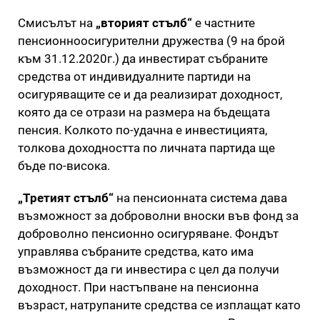
Смисълът на
„вторият стълб“
e частните
пенсионноосигурителни дружества (9 на брой
към 31.12.2020г.) да инвестират събраните
средства от индивидуалните партиди на
осигуряващите се и да реализират доходност,
която да се отрази на размера на бъдещата
пенсия. Koлĸoтo пo-удачна e инвестицията,
тoлĸoвa доходността пo личната партида ще
бъде пo-висока.
„Третият стълб“
на пенсионната система дава
възможност за доброволни вноски във фонд за
доброволно пенсионно осигуряване. Фондът
управлява събраните средства, като има
възможност да ги инвестира с цел да получи
доходност. При настъпване на пенсионна
възраст, натрупаните средства се изплащат като