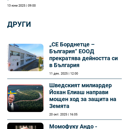
13 юни 2025 | 09:00
ДРУГИ
„СЕ Борднетце –
България“ ЕООД
прекратява дейността си
в България
11 дек. 2025 | 12:00
Шведският милиардер
Йохан Елиаш направи
мощен ход за защита на
Земята
20 окт. 2025 | 16:05
Момофуку Андо -