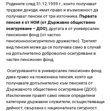
Родените след 31.12.1959 г., които получават
трудови доходи, имат право и възможност да
получават пенсии от три източника.
Първата
пенсия е от НОИ (от Държавно обществено
осигуряване – ДОО)
, другата е от универсален
пенсионен фонд (от частно
пенсионноосигурително дружество). Третият
вид пенсия може да се получава само в случай
на допълнително доброволно осигуряване в
частен пенсионен фонд.
Осигуряването в универсален пенсионен фонд
дава право на пожизнена пенсия, която ще
получавате допълнително към пенсията от
Държавното обществено осигуряване (ДОО).
Изключение правят само някои определени
категории държавни служители, осъществяващи
дейност, свързана с националната сигурност.