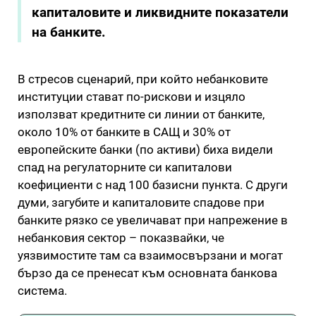
капиталовите и ликвидните показатели
на банките.
В стресов сценарий, при който небанковите
институции стават по-рискови и изцяло
използват кредитните си линии от банките,
около 10% от банките в САЩ и 30% от
европейските банки (по активи) биха видели
спад на регулаторните си капиталови
коефициенти с над 100 базисни пункта. С други
думи, загубите и капиталовите спадове при
банките рязко се увеличават при напрежение в
небанковия сектор – показвайки, че
уязвимостите там са взаимосвързани и могат
бързо да се пренесат към основната банкова
система.