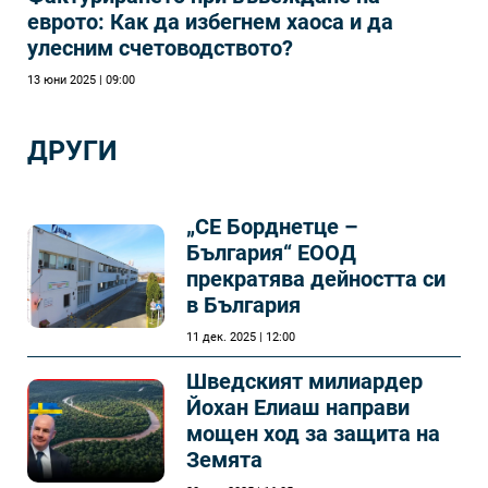
еврото: Как да избегнем хаоса и да
улесним счетоводството?
13 юни 2025 | 09:00
ДРУГИ
„СЕ Борднетце –
България“ ЕООД
прекратява дейността си
в България
11 дек. 2025 | 12:00
Шведският милиардер
Йохан Елиаш направи
мощен ход за защита на
Земята