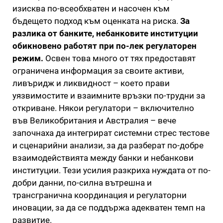
изисква по-всеобхватен и насочен към
бъдещето подход към оценката на риска.
За
разлика от банките, небанковите институции
обикновено работят при по-лек регулаторен
режим.
Освен това много от тях предоставят
ограничена информация за своите активи,
ливъридж и ликвидност – което прави
уязвимостите и взаимните връзки по-трудни за
откриване. Някои регулатори – включително
във Великобритания и Австралия – вече
започнаха да интегрират системни стрес тестове
и сценарийни анализи, за да разберат по-добре
взаимодействията между банки и небанкови
институции. Тези усилия разкриха нуждата от по-
добри данни, по-силна вътрешна и
трансгранична координация и регулаторни
иновации, за да се поддържа адекватен темп на
развитие.