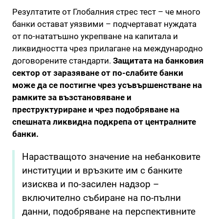
Резултатите от Глобалния стрес тест – че много
банки остават уязвими – подчертават нуждата
от по-нататъшно укрепване на капитала и
ликвидността чрез прилагане на международно
договорените стандарти.
Защитата на банковия
сектор от заразяване от по-слабите банки
може да се постигне чрез усъвършенстване на
рамките за възстановяване и
преструктуриране и чрез подобряване на
спешната ликвидна подкрепа от централните
банки.
Нарастващото значение на небанковите
институции и връзките им с банките
изисква и по-засилен надзор –
включително събиране на по-пълни
данни, подобряване на перспективните