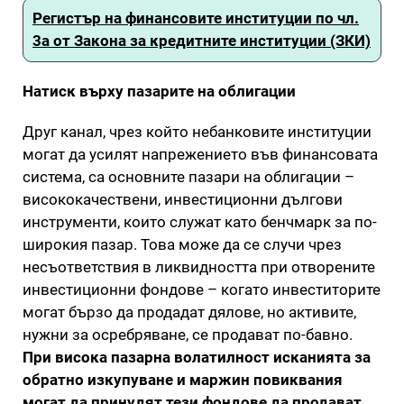
Регистър на финансовите институции по чл.
3а от Закона за кредитните институции (ЗКИ)
Натиск върху пазарите на облигации
Друг канал, чрез който небанковите институции
могат да усилят напрежението във финансовата
система, са основните пазари на облигации –
висококачествени, инвестиционни дългови
инструменти, които служат като бенчмарк за по-
широкия пазар. Това може да се случи чрез
несъответствия в ликвидността при отворените
инвестиционни фондове – когато инвеститорите
могат бързо да продадат дялове, но активите,
нужни за осребряване, се продават по-бавно.
При висока пазарна волатилност исканията за
обратно изкупуване и маржин повиквания
могат да принудят тези фондове да продават