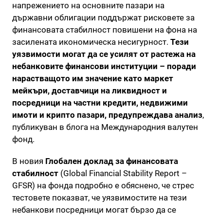
напрежението на основните пазари на
държавни облигации поддържат рисковете за
финансовата стабилност повишени на фона на
засилената икономическа несигурност.
Тези
уязвимости могат да се усилят от растежа на
небанковите финансови институции – поради
нарастващото им значение като маркет
мейкъри, доставчици на ликвидност и
посредници на частни кредити, недвижими
имоти и крипто пазари, предупреждава анализ
,
публикуван в блога на Международния валутен
фонд.
В новия
Глобален доклад за финансовата
стабилност
(Global Financial Stability Report –
GFSR) на фонда подробно е обяснено, че стрес
тестовете показват, че уязвимостите на тези
небанкови посредници могат бързо да се