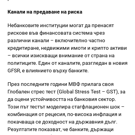
Канали на предаване на риска
Небанковите институции могат да пренасят
рискове във финансовата система чрез
различни канали – включително частно
кредитиране, недвижими имоти и крипто активи
– всички изискващи внимание от страна на
политиците. Един от каналите, разгледан в новия
GFSR, е влиянието върху банките.
През последните години МВФ прилага своя
Глобален стрес тест (Global Stress Test – GST), за
да оцени устойчивостта на банковия сектор.
Този път тестът моделира стагфлационен шок –
комбинация от рецесия, по-висока инфлация и
покачваща се доходност на държавния дълг.
Резултатите показват, че банките, държащи