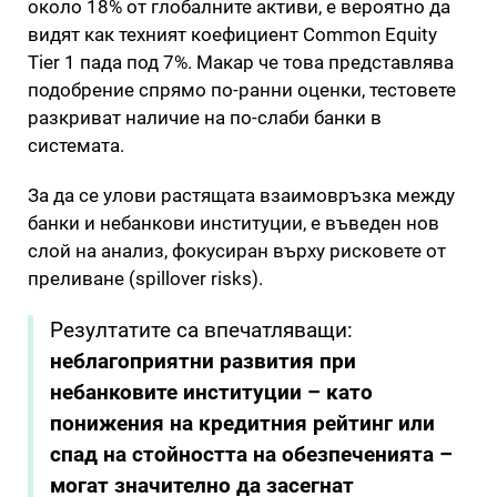
около 18% от глобалните активи, е вероятно да
видят как техният коефициент Common Equity
Tier 1 пада под 7%. Макар че това представлява
подобрение спрямо по-ранни оценки, тестовете
разкриват наличие на по-слаби банки в
системата.
За да се улови растящата взаимовръзка между
банки и небанкови институции, е въведен нов
слой на анализ, фокусиран върху рисковете от
преливане (spillover risks).
Резултатите са впечатляващи:
неблагоприятни развития при
небанковите институции – като
понижения на кредитния рейтинг или
спад на стойността на обезпеченията –
могат значително да засегнат