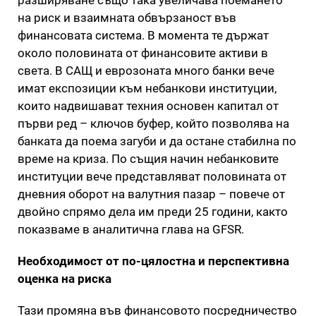
на риск и взаимната обвързаност във
финансовата система. В момента те държат
около половината от финансовите активи в
света. В САЩ и еврозоната много банки вече
имат експозиции към небанкови институции,
които надвишават техния основен капитал от
първи ред – ключов буфер, който позволява на
банката да поема загуби и да остане стабилна по
време на криза. По същия начин небанковите
институции вече представляват половината от
дневния оборот на валутния пазар – повече от
двойно спрямо дела им преди 25 години, както
показваме в аналитична глава на GFSR.
Необходимост от по-цялостна и перспективна
оценка на риска
Тази промяна във финансовото посредничество