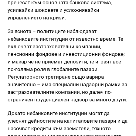
пренесат към основната банкова система,
усилвайки шоковете и усложнявайки
управлението на кризи.
За яснота – политиците наблюдават
небанковите институции от известно време. Те
включват застрахователни компании,
пенсионни фондове и инвестиционни фондове;
и макар че не приемат депозити, те играят все
по-голяма роля в глобалните пазари.
Регулаторното третиране също варира
значително – има специални надзорни рамки за
застрахователните компании, но далеч по-
ограничен пруденциален надзор за много други.
Докато небанковите институции могат да
улеснят дейностите на капиталовите пазари и да
насочват кредити към заематели, тяхното
разширяване също така увеличава поемането