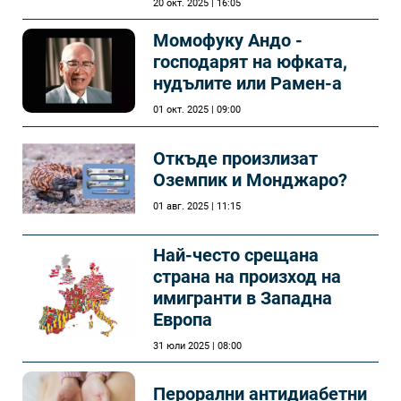
20 окт. 2025 | 16:05
Момофуку Андо -
господарят на юфката,
нудълите или Рамен-а
01 окт. 2025 | 09:00
Откъде произлизат
Оземпик и Монджаро?
01 авг. 2025 | 11:15
Най-често срещана
страна на произход на
имигранти в Западна
Европа
31 юли 2025 | 08:00
Перорални антидиабетни