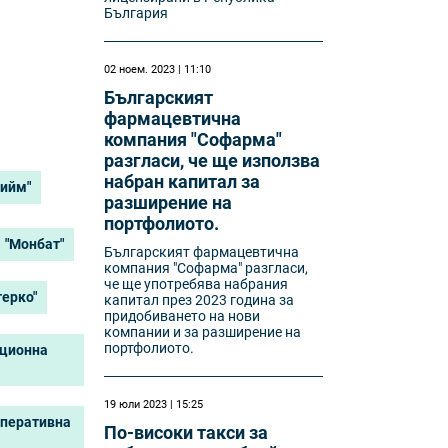
България
а
02 ноем. 2023 | 11:10
Българският
фармацевтична
компания "Софарма"
разгласи, че ще използва
набран капитал за
Бийм"
разширение на
портфолиото.
"Монбат"
Българският фармацевтична
компания "Софарма" разгласи,
че ще употребява набрания
терко"
капитал през 2023 година за
придобиването на нови
компании и за разширение на
портфолиото.
иционна
19 юли 2023 | 15:25
оперативна
По-високи такси за