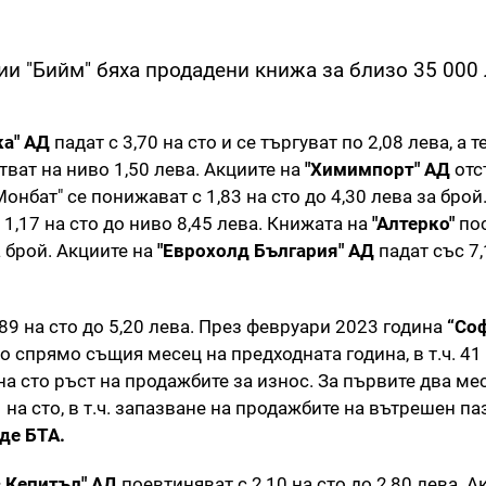
и "Бийм" бяха продадени книжа за близо 35 000 
ка" АД
падат с 3,70 на сто и се търгуват по 2,08 лева, а т
тват на ниво 1,50 лева. Акциите на
"Химимпорт" АД
отс
Монбат" се понижават с 1,83 на сто до 4,30 лева за брой
 1,17 на сто до ниво 8,45 лева. Книжата на
"Алтерко"
по
а брой. Акциите на
"Еврохолд България" АД
падат със 7,
89 на сто до 5,20 лева. През февруари 2023 година
“Со
о спрямо същия месец на предходната година, в т.ч. 41 
на сто ръст на продажбите за износ. За първите два ме
на сто, в т.ч. запазване на продажбите на вътрешен па
де БТА.
 Кепитъл" АД
поевтиняват с 2,10 на сто до 2,80 лева. А