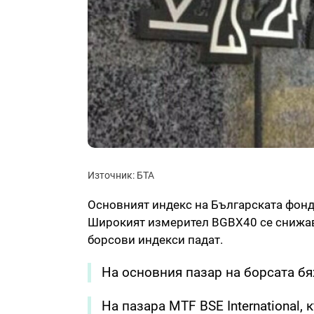
Източник: БТА
Основният индекс на Българската фон
Широкият измерител BGBX40 се снижава 
борсови индекси падат.
На основния пазар на борсата бях
На пазара MTF BSE International,