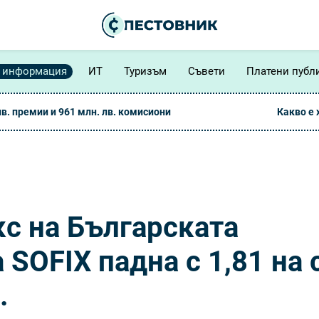
 информация
ИТ
Туризъм
Съвети
Платени публ
лв. премии и 961 млн. лв. комисиони
Какво е
с на Българската
SOFIX падна с 1,81 на 
.