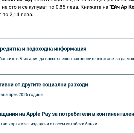
 на сто и се купуват по 0,85 лева. Книжата на
"Ейч Ар К
 по 2,14 лева.
кредитна и подоходна информация
анките в България да внесе спешно законовите текстове, за да мож
тивни от другите социални разходи
рана през 2026 година
щания на Apple Pay за потребители в континентале
итни карти Visa, издадени от осем китайски банки