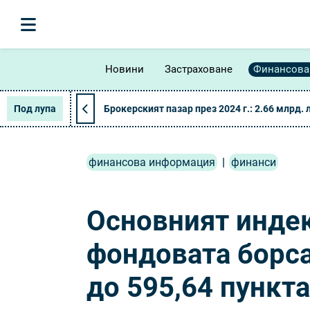
Новини
Застраховане
Финансова
Под лупа
Брокерският пазар през 2024 г.: 2.66 млрд. 
финансова информация
|
финанси
Основният индек
фондовата борса 
до 595,64 пункта