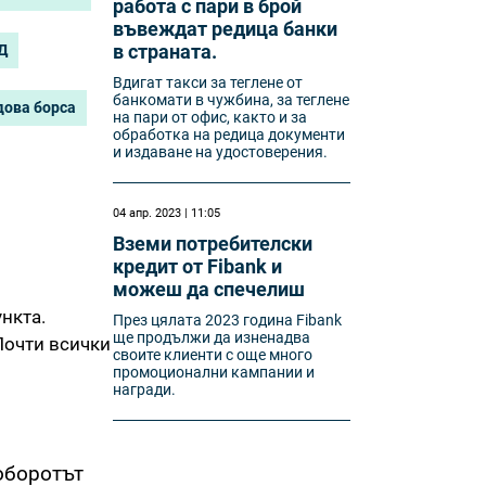
работа с пари в брой
въвеждат редица банки
в страната.
Д
Вдигат такси за теглене от
банкомати в чужбина, за теглене
дова борса
на пари от офис, както и за
обработка на редица документи
и издаване на удостоверения.
04 апр. 2023 | 11:05
Вземи потребителски
кредит от Fibank и
можеш да спечелиш
ункта.
През цялата 2023 година Fibank
ще продължи да изненадва
Почти всички
своите клиенти с още много
промоционални кампании и
награди.
 оборотът