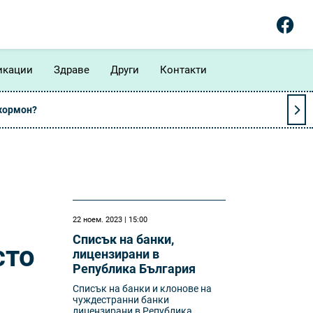
икации
Здраве
Други
Контакти
 хормон?
22 ноем. 2023 | 15:00
Списък на банки,
сто
лицензирани в
Република България
Списък на банки и клонове на
чуждестранни банки
лицензирани в Република