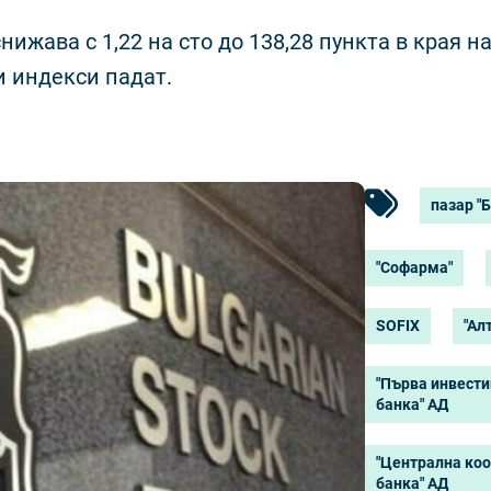
жава с 1,22 на сто до 138,28 пункта в края н
и индекси падат.
пазар "
"Софарма"
SOFIX
"Ал
"Първа инвест
банка" АД
"Централна ко
банка" АД