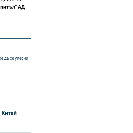
епитъл" АД
е да се улесни
н Китай