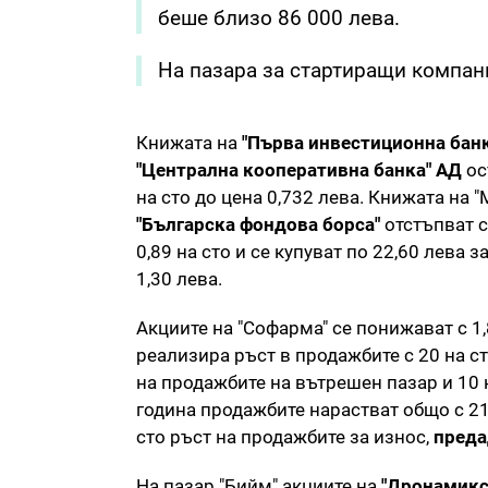
беше близо 86 000 лева.
На пазара за стартиращи компани
Книжата на
"Първа инвестиционна бан
"Централна кооперативна банка" АД
ос
на сто до цена 0,732 лева. Книжата на "
"Българска фондова борса"
отстъпват с
0,89 на сто и се купуват по 22,60 лева з
1,30 лева.
Акциите на "Софарма" се понижават с 1,
реализира ръст в продажбите с 20 на ст
на продажбите на вътрешен пазар и 10 
година продажбите нарастват общо с 21 
сто ръст на продажбите за износ,
преда
На пазар "Бийм"
акциите на
"Дронамикс