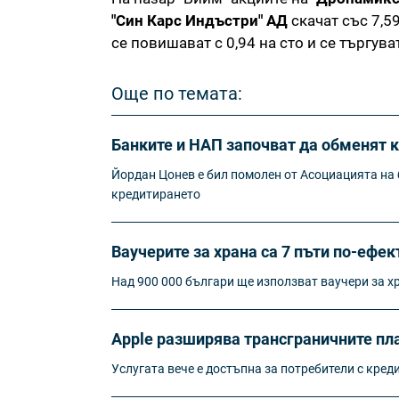
"Син Карс Индъстри" АД
скачат със 7,59
се повишават с 0,94 на сто и се търгуват
Още по темата:
Банките и НАП започват да обменят 
Йордан Цонев е бил помолен от Асоциацията на б
кредитирането
Ваучерите за храна са 7 пъти по-ефек
Над 900 000 българи ще използват ваучери за х
Apple разширява трансграничните пла
Услугата вече е достъпна за потребители с кред