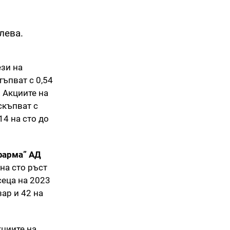
лева.
ези на
тъпват с 0,54
. Акциите на
скъпват с
14 на сто до
фарма” АД
на сто ръст
сеца на 2023
зар и 42 на
кциите на