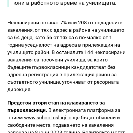
юни в работното време на училищата.
Некласирани остават 7% или 208 от подадените
заявления, от тях с адрес в района на училището
са 64 деца, като 56 от тях са с по-малко от 1
година уседналост на адреса в прилежащия на
училището район. В останалите 144 некласирани
заявления са посочени училища, за които
бъдещите първокласници кандидатстват без
адресна регистрация в прилежащия район за
съответното училище, уточняват от ресорната
дирекция.
Предстои втори етап на класирането за
първокласници.
В електронната платформа за
прием
www.school.uslugi.iо
ще бъдат обявени и
свободните места, подаването на заявления
започва на 8 юни 2023 година. Родителите могат