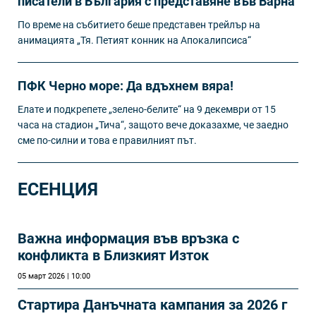
писатели в България с представяне във Варна
По време на събитието беше представен трейлър на
анимацията „Тя. Петият конник на Апокалипсиса“
ПФК Черно море: Да вдъхнем вяра!
Елате и подкрепете „зелено-белите“ на 9 декември от 15
часа на стадион „Тича“, защото вече доказахме, че заедно
сме по-силни и това е правилният път.
ЕСЕНЦИЯ
Важна информация във връзка с
конфликта в Близкият Изток
05 март 2026 | 10:00
Стартира Данъчната кампания за 2026 г