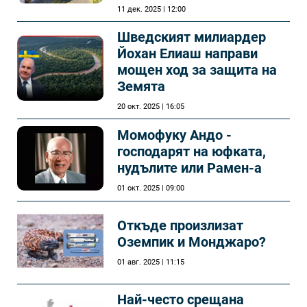
11 дек. 2025 | 12:00
Шведският милиардер
Йохан Елиаш направи
мощен ход за защита на
Земята
20 окт. 2025 | 16:05
Момофуку Андо -
господарят на юфката,
нудълите или Рамен-а
01 окт. 2025 | 09:00
Откъде произлизат
Оземпик и Монджаро?
01 авг. 2025 | 11:15
Най-често срещана