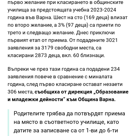
първо желание при класирането в общинските
училища за предстоящата учебна 2023-2024
година във Варна. Шест на сто (169 деца) влизат
по второ желание, а 3% (97 деца) са приети по
трето и следващо желание. Днес приключи
първият етап от приема. От подадените 3021
заявления за 3179 свободни места, са
класирани 2873 деца, вкл. 60 близнаци.
Въпреки че през тази година са подадени 234
заявления повече в сравнение с миналата
година, след първо класиране остават незаети
306 места,
съобщиха от дирекция „Образование
и младежки дейности“ към Община Варна.
Родителите трябва да потвърдят приема
на място в съответното училище, като
датите за записване са от 1-ви до 6-ти