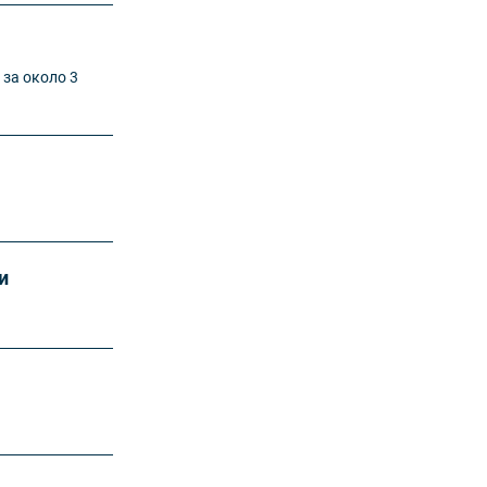
 за около 3
и