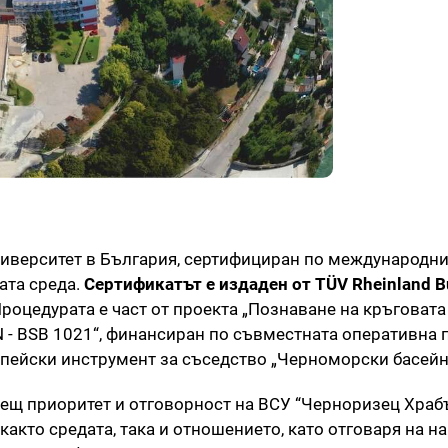
иверситет в България, сертифициран по международни
ата среда.
Сертификатът е издаден от TÜV Rheinland Bu
роцедурата е част от проекта „Познаване на кръговат
- BSB 1021“, финансиран по съвместната оперативна 
пейски инструмент за съседство „Черноморски басейн
ещ приоритет и отговорност на ВСУ “Черноризец Храбъ
кто средата, така и отношението, като отговаря на н