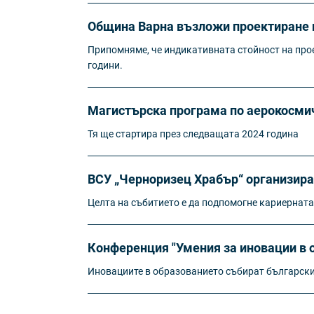
Община Варна възложи проектиране н
Припомняме, че индикативната стойност на прое
години.
Магистърска програма по аерокосмич
Тя ще стартира през следващата 2024 година
ВСУ „Черноризец Храбър“ организира
Целта на събитието е да подпомогне кариерната
Конференция "Умения за иновации в 
Иновациите в образованието събират българск