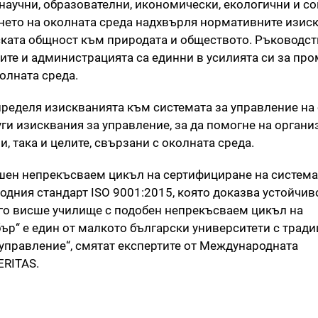
 научни, образователни, икономически, екологични и с
ането на околната среда надхвърля нормативните изис
ската общност към природата и обществото. Ръководст
лите и администрацията са единни в усилията си за про
олната среда.
ределя изискванията към системата за управление на
уги изисквания за управление, за да помогне на органи
, така и целите, свързани с околната среда.
ишен непрекъсваем цикъл на сертифициране на система
одния стандарт ISO 9001:2015, която доказва устойчив
уго висше училище с подобен непрекъсваем цикъл на
ър“ е един от малкото български университети с тради
 управление“, смятат експертите от Международната
RITAS.