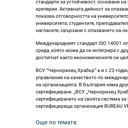
стандарти за устойчивост, основани на
критерии. Активната дейност за опазв
показва отговорността на университет
университета, студентите, преподавате
нагласите, свързани с опазването на ок
Международният стандарт ISO 14001 оп
среда, която може да се интегрира с др
достигнат както икономическите си цели
ВСУ “Черноризец Храбър” е и с 22-год
управление на качеството по междунар
на организацията. В България няма др
сертифициране. „ВСУ „Черноризец Храб
сертифицирането на своята система за
сертифицираща организация BUREAU VE
Още по темата: