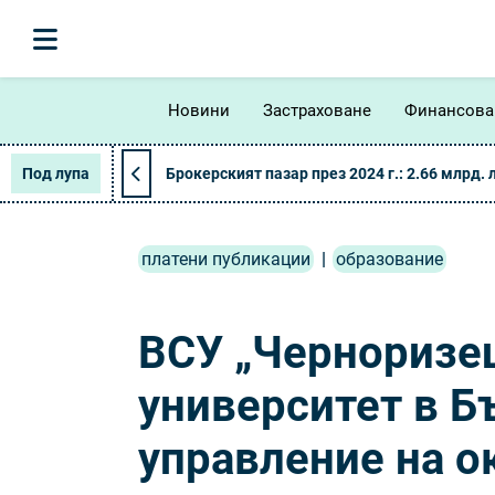
Новини
Застраховане
Финансова
Под лупа
Брокерският пазар през 2024 г.: 2.66 млрд. 
платени публикации
|
образование
ВСУ „Черноризец
университет в Б
управление на о