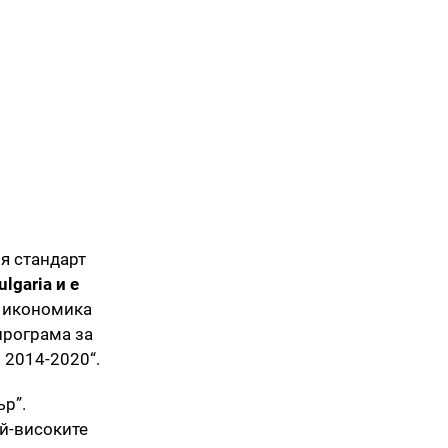
я стандарт
lgaria и е
а икономика
програма за
 2014-2020“.
р”.
ай-високите