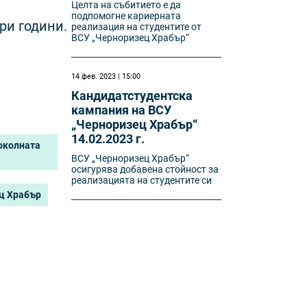
Целта на събитието е да
подпомогне кариерната
три години.
реализация на студентите от
ВСУ „Черноризец Храбър“
14 фев. 2023 | 15:00
Кандидатстудентска
кампания на ВСУ
„Черноризец Храбър“
14.02.2023 г.
околната
ВСУ „Черноризец Храбър“
осигурява добавена стойност за
реализацията на студентите си
ц Храбър