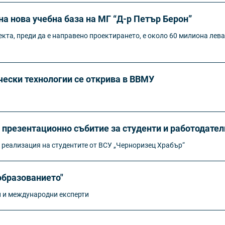
а нова учебна база на МГ “Д-р Петър Берон”
кта, преди да е направено проектирането, е около 60 милиона лева
ески технологии се открива в ВВМУ
 презентационно събитие за студенти и работодател
 реализация на студентите от ВСУ „Черноризец Храбър“
образованието"
и и международни експерти