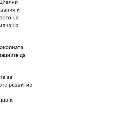
оциални
квания и
вото на
мяна на
 околната
зациите да
та за
ото развитие
ции в