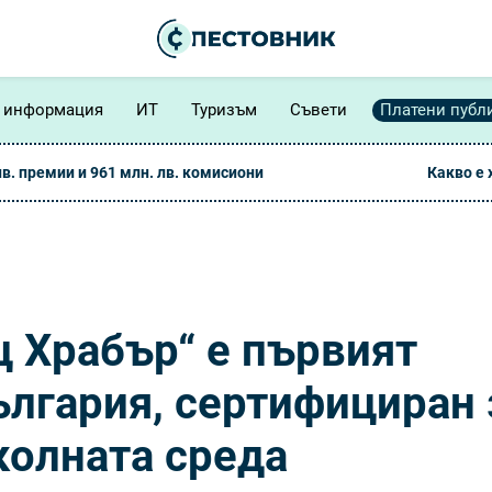
 информация
ИТ
Туризъм
Съвети
Платени публ
лв. премии и 961 млн. лв. комисиони
Какво е
 Храбър“ е първият
ългария, сертифициран 
колната среда