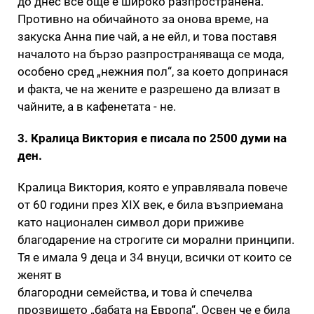
до днес все още е широко разпространена.
Противно на обичайното за онова време, на
закуска Анна пие чай, а не ейл, и това поставя
началото на бързо разпространяваща се мода,
особено сред „нежния пол“, за което допринася
и факта, че на жените е разрешено да влизат в
чайните, а в кафенетата - не.
3. Кралица Виктория е писала по 2500 думи на
ден.
Кралица Виктория, която е управлявала повече
от 60 години през XIX век, е била възприемана
като национален символ дори приживе
благодарение на строгите си морални принципи.
Тя е имала 9 деца и 34 внуци, всички от които се
женят в
благородни семейства, и това ѝ спечелва
прозвището „бабата на Европа“. Освен че е била