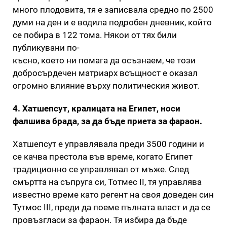
много плодовита, тя е записвала средно по 2500
думи на ден и е водила подробен дневник, който
се побира в 122 тома. Някои от тях били
публикувани по-
късно, което ни помага да осъзнаем, че този
добросърдечен матриарх всъщност е оказал
огромно влияние върху политическия живот.
4. Хатшепсут, кралицата на Египет, носи
фалшива брада, за да бъде приета за фараон.
Хатшепсут е управлявала преди 3500 години и
се качва престола във време, когато Египет
традиционно се управлявал от мъже. След
смъртта на съпруга си, Тотмес II, тя управлява
известно време като регент на своя доведен син
Тутмос III, преди да поеме пълната власт и да се
провъзгласи за фараон. Тя избира да бъде