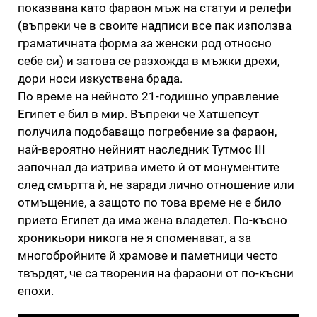
показвана като фараон мъж на статуи и релефи
(въпреки че в своите надписи все пак използва
граматичната форма за женски род относно
себе си) и затова се разхожда в мъжки дрехи,
дори носи изкуствена брада.
По време на нейното 21-годишно управление
Египет е бил в мир. Въпреки че Хатшепсут
получила подобаващо погребение за фараон,
най-вероятно нейният наследник Тутмос III
започнал да изтрива името ѝ от монументите
след смъртта ѝ, не заради лично отношение или
отмъщение, а защото по това време не е било
прието Египет да има жена владетел. По-късно
хроникьори никога не я споменават, а за
многобройните й храмове и паметници често
твърдят, че са творения на фараони от по-късни
епохи.