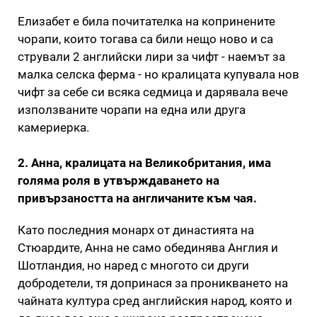
Елизабет е била почитателка на копринените
чорапи, които тогава са били нещо ново и са
стрували 2 английски лири за чифт - наемът за
малка селска ферма - но кралицата купувала нов
чифт за себе си всяка седмица и дарявала вече
използваните чорапи на една или друга
камериерка.
2. Анна, кралицата на Великобритания, има
голяма роля в утвърждаването на
привързаността на англичаните към чая.
Като последния монарх от династията на
Стюардите, Анна не само обединява Англия и
Шотландия, но наред с многото си други
добродетели, тя допринася за проникването на
чайната култура сред английския народ, която и