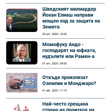
Шведският милиардер
Йохан Елиаш направи
мощен ход за защита на
Земята
20 окт. 2025 | 16:05
Момофуку Андо -
господарят на юфката,
нудълите или Рамен-а
01 окт. 2025 | 09:00
Откъде произлизат
Оземпик и Монджаро?
01 авг. 2025 | 11:15
Най-често срещана
страна на произход на