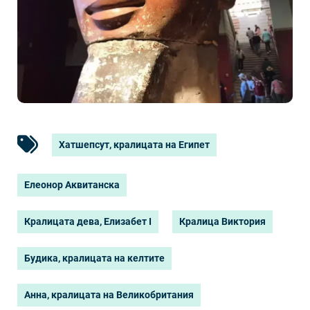
Хатшепсут, кралицата на Египет
Елеонор Аквитанска
Кралицата дева, Елизабет I
Кралица Виктория
Будика, кралицата на келтите
Анна, кралицата на Великобритания