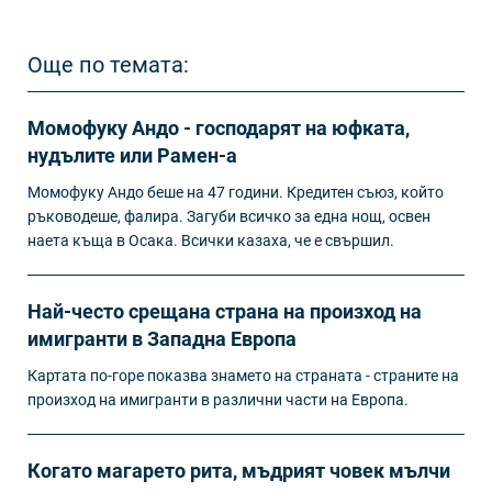
Още по темата:
Момофуку Андо - господарят на юфката,
нудълите или Рамен-а
Момофуку Андо беше на 47 години. Кредитен съюз, който
ръководеше, фалира. Загуби всичко за една нощ, освен
наета къща в Осака. Всички казаха, че е свършил.
Най-често срещана страна на произход на
имигранти в Западна Европа
Картата по-горе показва знамето на страната - страните на
произход на имигранти в различни части на Европа.
Когато магарето рита, мъдрият човек мълчи