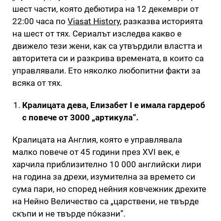
шест части, която дебютира на 12 декември от
22:00 часа по
Viasat History
, разказва историята
на шест от тях. Сериалът изследва какво е
движело тези жени, как са утвърдили властта и
авторитета си и разкрива времената, в които са
управлявали. Ето няколко любопитни факти за
всяка от тях.
Кралицата дева, Елизабет I е имала гардероб
с повече от 3000 „артикула“.
Кралицата на Англия, която е управлявала
малко повече от 45 години през XVI век, е
харчила приблизително 10 000 английски лири
на година за дрехи, изумителна за времето си
сума пари, но според нейния ковчежник дрехите
на Нейно Величество са „царствени, не твърде
скъпи и не твърде пóказни”.