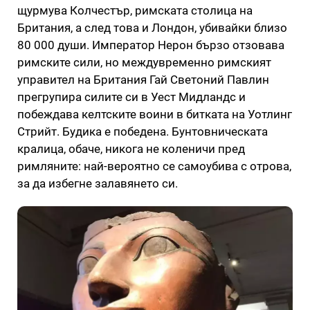
щурмува Колчестър, римската столица на
Британия, а след това и Лондон, убивайки близо
80 000 души. Император Нерон бързо отзовава
римските сили, но междувременно римският
управител на Британия Гай Светоний Павлин
прегрупира силите си в Уест Мидландс и
побеждава келтските воини в битката на Уотлинг
Стрийт. Будика е победена. Бунтовническата
кралица, обаче, никога не коленичи пред
римляните: най-вероятно се самоубива с отрова,
за да избегне залавянето си.