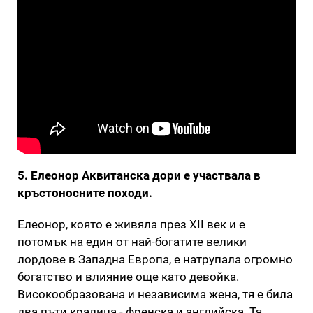
5. Елеонор Аквитанска дори е участвала в
кръстоносните походи.
Елеонор, която е живяла през XII век и е
потомък на един от най-богатите велики
лордове в Западна Европа, е натрупала огромно
богатство и влияние още като девойка.
Високообразована и независима жена, тя е била
два пъти кралица - френска и английска. Тя