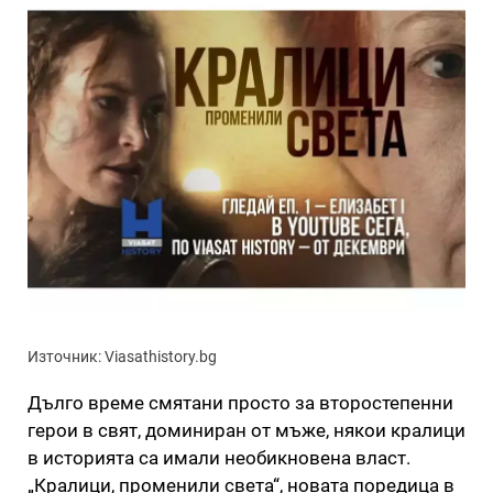
Източник: Viasathistory.bg
Дълго време смятани просто за второстепенни
герои в свят, доминиран от мъже, някои кралици
в историята са имали необикновена власт.
„Кралици, променили света“, новата поредица в