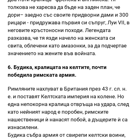
толкова не харесва да бъде на заден план, че
дори– заедно със своите придворни дами и 300
рицари - придружава първия си съпруг, Луи VII, в
неговите кръстоносни походи. Легендата
разказва, че тя язди начело на женската си
свита, облечени като амазонки, за да подчертае
значението на жените във войната.
6. Будика, кралицата на келтите, почти
победила римската армия.
Римляните нахлуват в Британия през 43 г. сл. н.
е. и поставят Келтската империя на колене. Но
една непокорна кралица отвръща на удара, след
като нейният народ е поробен, римските
нашественици ѝ нанасят побой, а дъщерите ѝ са
изнасилени.
Будика събра армия от свирепи келтски воини,