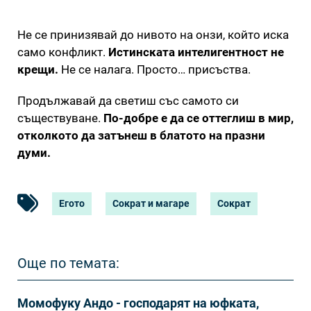
Не се принизявай до нивото на онзи, който иска
само конфликт.
Истинската интелигентност не
крещи.
Не се налага. Просто… присъства.
Продължавай да светиш със самото си
съществуване.
По-добре е да се оттеглиш в мир,
отколкото да затънеш в блатото на празни
думи.
Егото
Сократ и магаре
Сократ
Още по темата:
Момофуку Андо - господарят на юфката,