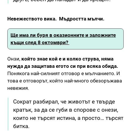
Невежеството вика. Мъдростта мълчи.
Ще има ли буря в оказионните и заложните
къщи след 8 октомври?
Онзи,
който знае кой е и колко струва, няма
нужда да защитава егото си при всяка обида.
Понякога най-силният отговор е мълчанието. И
това е отговорът, който най-много обезоръжава
невежия.
Сократ разбирал, че животът е твърде
кратък, за да се губи в спорове с онези,
които не търсят истина, а просто… търсят
битка.