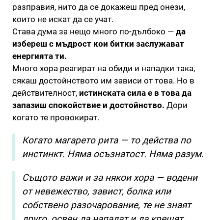
разправия, нито да се докажеш пред онези,
които не искат да се учат.
Става дума за нещо много по-дълбоко —
да
избереш с мъдрост кои битки заслужават
енергията ти.
Много хора реагират на обиди и нападки така,
сякаш достойнството им зависи от това. Но в
действителност,
истинската сила е в това да
запазиш спокойствие и достойнство.
Дори
когато те провокират.
Когато магарето рита — то действа по
инстинкт. Няма осъзнатост. Няма разум.
Същото важи и за някои хора — водени
от невежество, завист, болка или
собствено разочарование, те не знаят
друго, освен да нападат и да крещят.