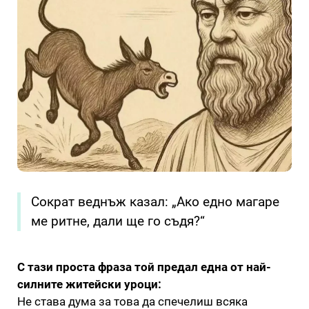
Сократ веднъж казал: „Ако едно магаре
ме ритне, дали ще го съдя?“
С тази проста фраза той предал една от най-
силните житейски уроци:
Не става дума за това да спечелиш всяка