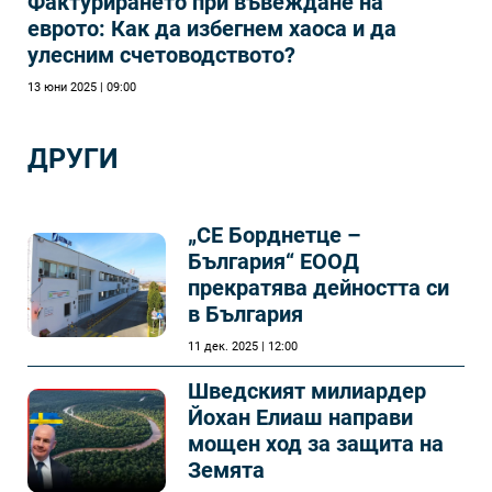
Фактурирането при въвеждане на
еврото: Как да избегнем хаоса и да
улесним счетоводството?
13 юни 2025 | 09:00
ДРУГИ
„СЕ Борднетце –
България“ ЕООД
прекратява дейността си
в България
11 дек. 2025 | 12:00
Шведският милиардер
Йохан Елиаш направи
мощен ход за защита на
Земята