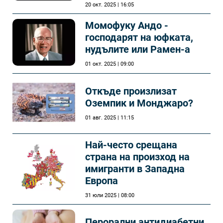
20 окт. 2025 | 16:05
Момофуку Андо -
господарят на юфката,
нудълите или Рамен-а
01 окт. 2025 | 09:00
Откъде произлизат
Оземпик и Монджаро?
01 авг. 2025 | 11:15
Най-често срещана
страна на произход на
имигранти в Западна
Европа
31 юли 2025 | 08:00
Перорални антидиабетни