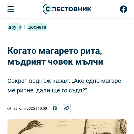
други
|
досиета
Когато магарето рита,
мъдрият човек мълчи
Сократ веднъж казал: „Ако едно магаре
ме ритне, дали ще го съдя?“
29 юли 2025 | 10:00