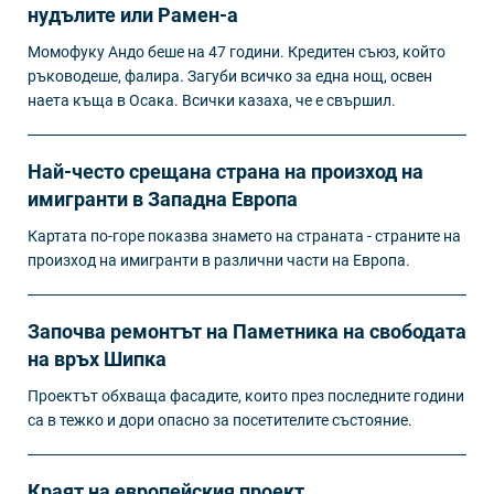
нудълите или Рамен-а
Момофуку Андо беше на 47 години. Кредитен съюз, който
ръководеше, фалира. Загуби всичко за една нощ, освен
наета къща в Осака. Всички казаха, че е свършил.
Най-често срещана страна на произход на
имигранти в Западна Европа
Картата по-горе показва знамето на страната - страните на
произход на имигранти в различни части на Европа.
Започва ремонтът на Паметника на свободата
на връх Шипка
Проектът обхваща фасадите, които през последните години
са в тежко и дори опасно за посетителите състояние.
Краят на европейския проект