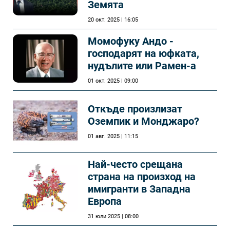
Земята
20 окт. 2025 | 16:05
Момофуку Андо -
господарят на юфката,
нудълите или Рамен-а
01 окт. 2025 | 09:00
Откъде произлизат
Оземпик и Монджаро?
01 авг. 2025 | 11:15
Най-често срещана
страна на произход на
имигранти в Западна
Европа
31 юли 2025 | 08:00