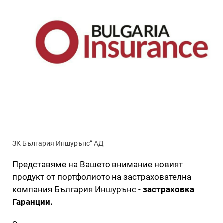
ЗК България Иншурънс“ АД
Представяме на Вашето внимание новият
продукт от портфолиото на застрахователна
компания България Иншурънс -
застраховка
Гаранции.