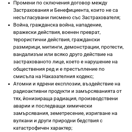
Промени по сключения договор между
Застрахования и Бенефициента, които не са
несъгласувани писмено със Застрахователя;
Война, гражданска война, нападение,
вражески действия, военен преврат,
терористични действия, граждански
размирици, митинги, демонстрации, протести,
вандализъм или всяко друго действие на
застрахованото лице, което е нарушение на
обществения ред и е престъпление по
смисъла на Наказателния кодекс;
Атомни и ядрени експлозии, въздействие на
радиоактивни продукти и замърсяванията от
тях, йонизираща радиация, производствени
аварии и последващи химически
замърсявания, земетресение, изригване на
вулкани и други природни бедствия с
катастрофичен характер;