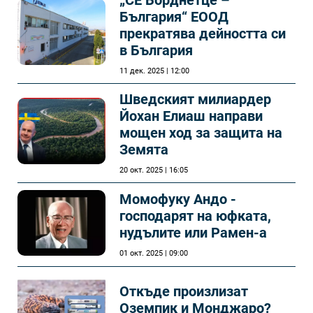
България“ ЕООД
прекратява дейността си
в България
11 дек. 2025 | 12:00
Шведският милиардер
Йохан Елиаш направи
мощен ход за защита на
Земята
20 окт. 2025 | 16:05
Момофуку Андо -
господарят на юфката,
нудълите или Рамен-а
01 окт. 2025 | 09:00
Откъде произлизат
Оземпик и Монджаро?