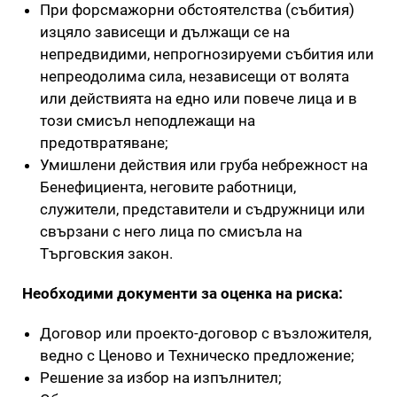
При форсмажорни обстоятелства (събития)
изцяло зависещи и дължащи се на
непредвидими, непрогнозируеми събития или
непреодолима сила, независещи от волята
или действията на едно или повече лица и в
този смисъл неподлежащи на
предотвратяване;
Умишлени действия или груба небрежност на
Бенефициента, неговите работници,
служители, представители и съдружници или
свързани с него лица по смисъла на
Търговския закон.
Необходими документи за оценка на риска:
Договор или проекто-договор с възложителя,
ведно с Ценово и Техническо предложение;
Решение за избор на изпълнител;