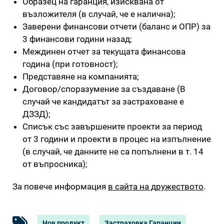
Образец на гаранция, изисквана от
възложителя (в случай, че е налична);
Заверени финансови отчети (баланс и ОПР) за
3 финансови години назад;
Междинен отчет за текущата финансова
година (при готовност);
Представяне на компанията;
Договор/споразумение за създаване (В
случай че кандидатът за застраховане е
ДЗЗД);
Списък със завършените проекти за период
от 3 години и проекти в процес на изпълнение
(в случай, че данните не са попълнени в т. 14
от въпросника);
За повече информация
в сайта на дружеството
.
Нов продукт
Застраховка Гаранции