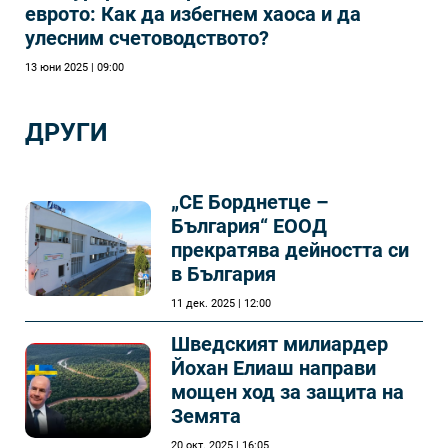
еврото: Как да избегнем хаоса и да
улесним счетоводството?
13 юни 2025 | 09:00
ДРУГИ
„СЕ Борднетце –
България“ ЕООД
прекратява дейността си
в България
11 дек. 2025 | 12:00
Шведският милиардер
Йохан Елиаш направи
мощен ход за защита на
Земята
20 окт. 2025 | 16:05