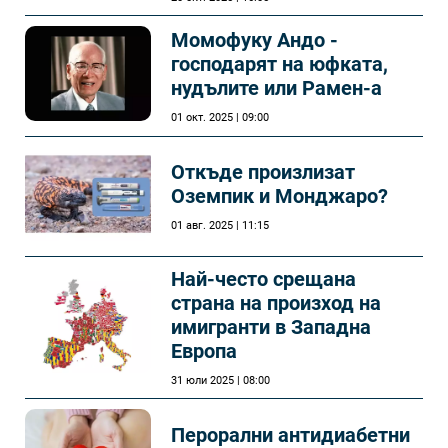
Момофуку Андо -
господарят на юфката,
нудълите или Рамен-а
01 окт. 2025 | 09:00
Откъде произлизат
Оземпик и Монджаро?
01 авг. 2025 | 11:15
Най-често срещана
страна на произход на
имигранти в Западна
Европа
31 юли 2025 | 08:00
Перорални антидиабетни