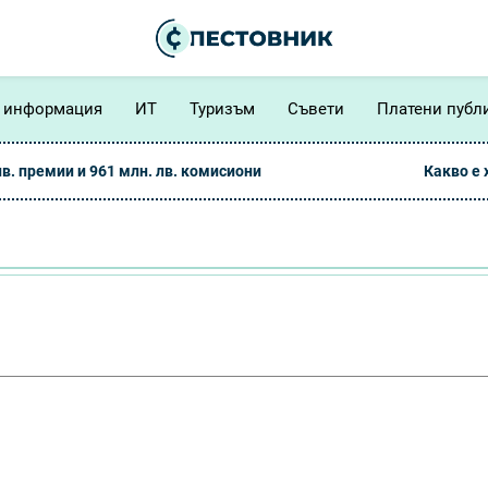
 информация
ИТ
Туризъм
Съвети
Платени публ
лв. премии и 961 млн. лв. комисиони
Какво е