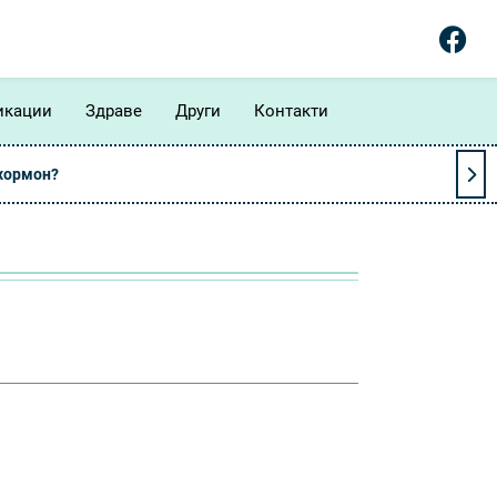
икации
Здраве
Други
Контакти
 хормон?