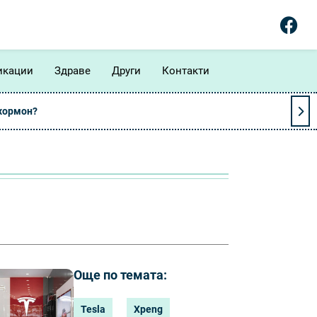
икации
Здраве
Други
Контакти
 хормон?
Още по темата:
Tesla
Xpeng