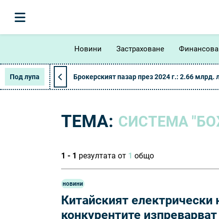
Новини
Застраховане
Финансова
Под лупа
Брокерският пазар през 2024 г.: 2.66 млрд. 
ТЕМА:
СИСТЕМА "БО
1 - 1
резултата от
1
общо
новини
Китайският електрически н
конкурентите изпреварват 