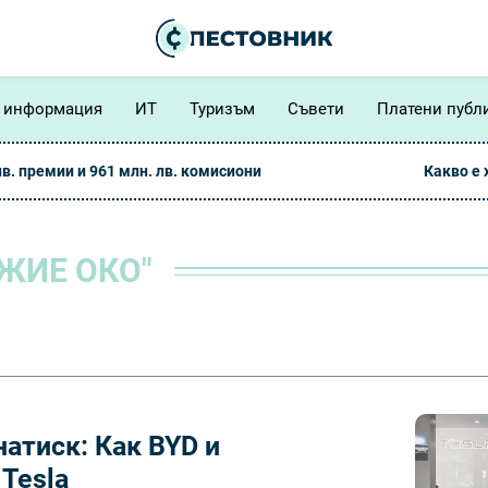
 информация
ИТ
Туризъм
Съвети
Платени публ
лв. премии и 961 млн. лв. комисиони
Какво е
ЖИЕ ОКО"
атиск: Как BYD и
Tesla