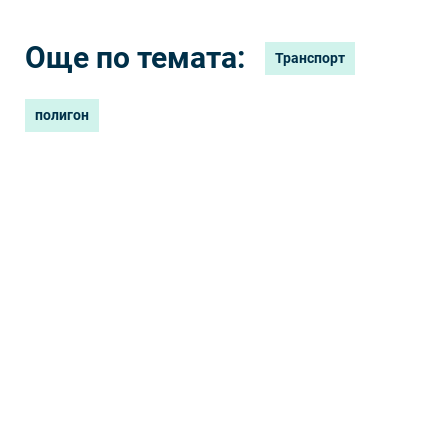
министър Георги
Гвоздейков
Още по темата:
Транспорт
полигон