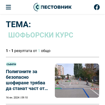
ТЕМА:
ШОФЬОРСКИ КУРС
1 - 1
резултата от
1
общо
съвети
Полигоните за
безопасно
шофиране трябва
да станат част от
обучението на
16 ян. 2024 | 09:10
водачите, каза