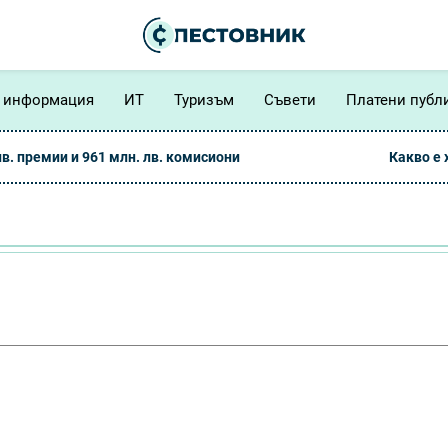
 информация
ИТ
Туризъм
Съвети
Платени публ
лв. премии и 961 млн. лв. комисиони
Какво е