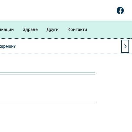
икации
Здраве
Други
Контакти
 хормон?