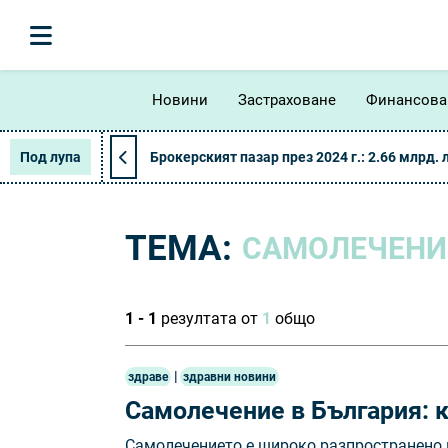
Новини
Застраховане
Финансова
Под лупа
Брокерският пазар през 2024 г.: 2.66 млрд. 
ТЕМА:
САМОЛЕЧEНИЕ
1 - 1
резултата от
1
общо
|
здраве
здравни новини
Самолечeние в България: к
Самолечението е широко разпространено в