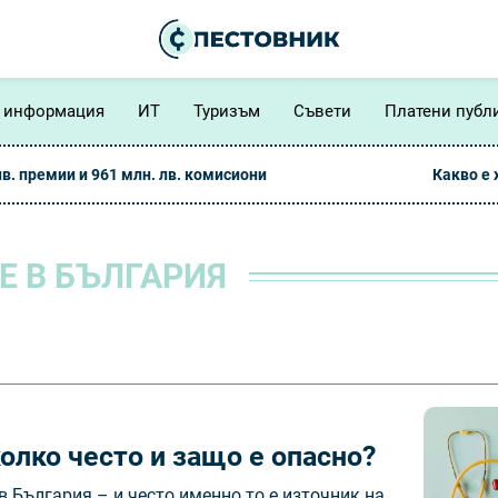
 информация
ИТ
Туризъм
Съвети
Платени публ
лв. премии и 961 млн. лв. комисиони
Какво е
 В БЪЛГАРИЯ
олко често и защо е опасно?
 България – и често именно то е източник на