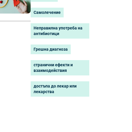
Самолечeние
Неправилна употреба на
антибиотици
Грешна диагноза
странични ефекти и
взаимодействия
достъпа до лекар или
лекарства