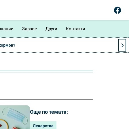
икации
Здраве
Други
Контакти
 хормон?
Още по темата:
Лекарства