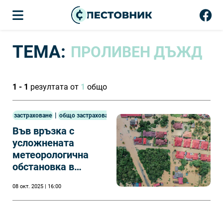
ТЕМА:
ПРОЛИВЕН ДЪЖД
1 - 1
резултата от
1
общо
|
застраховане
общо застраховане
Във връзка с
усложнената
метеорологична
обстановка в
страната, важна
08 окт. 2025 | 16:00
информация от
ЗЕАД Булстрад ВИГ