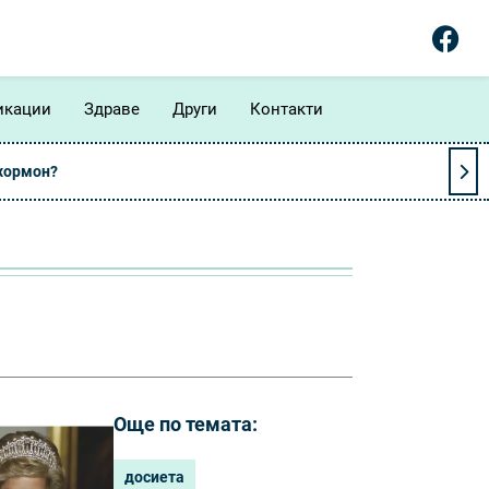
икации
Здраве
Други
Контакти
 хормон?
Още по темата:
досиета