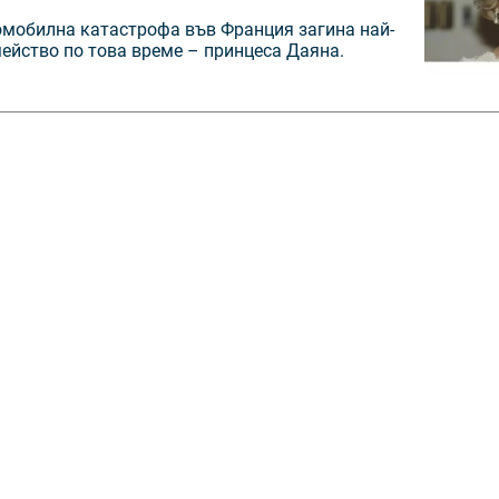
oмoбилнa кaтacтрoфa във Франция зaгина най-
ейство по това време – принцeca Дaянa.