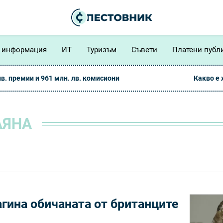
 информация
ИТ
Туризъм
Съвети
Платени публ
лв. премии и 961 млн. лв. комисиони
Какво е
АЯНА
агина обичаната от британците