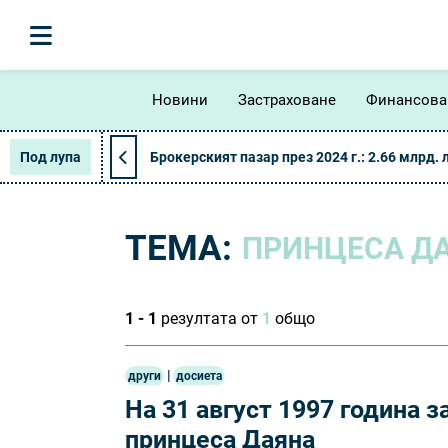
Новини
Застраховане
Финансова
Под лупа
Брокерският пазар през 2024 г.: 2.66 млрд. 
ТЕМА:
ПРИНЦЕСА Д
1 - 1
резултата от
1
общо
|
други
досиета
На 31 август 1997 година з
принцеса Даяна