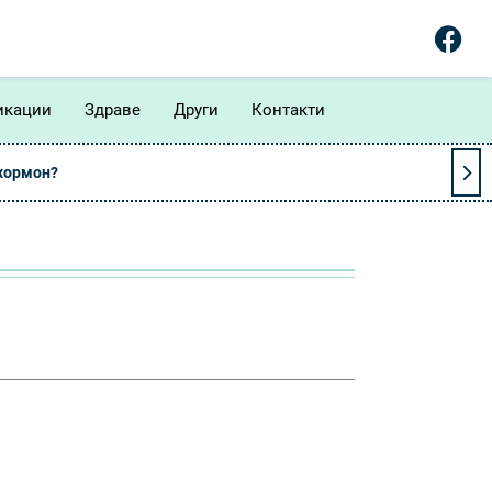
икации
Здраве
Други
Контакти
 хормон?