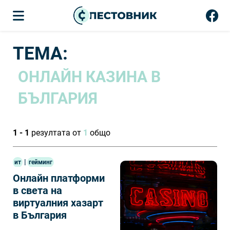
ТЕМА:
ОНЛАЙН КАЗИНА В
БЪЛГАРИЯ
1 - 1
резултата от
1
общо
|
ит
гейминг
Онлайн платформи
в света на
виртуалния хазарт
в България