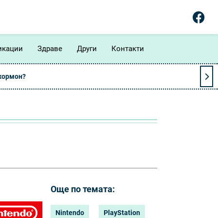
икации
Здраве
Други
Контакти
 хормон?
Още по темата:
Nintendo
PlayStation