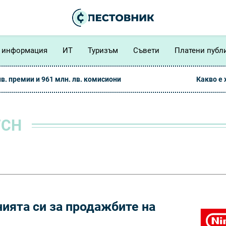
 информация
ИТ
Туризъм
Съвети
Платени публ
лв. премии и 961 млн. лв. комисиони
Какво е
TCH
ията си за продажбите на