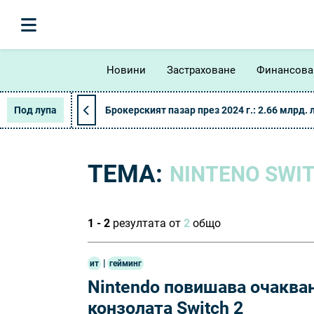
Новини
Застраховане
Финансова
Под лупа
Брокерският пазар през 2024 г.: 2.66 млрд. 
ТЕМА:
NINTENO SWI
1 - 2
резултата от
2
общо
|
ит
гейминг
Nintendo повишава очакван
конзолата Switch 2